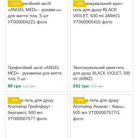
−12%
−4%
Професійний засіб «ANGEL
Зволожувальний крем-гель
MED» - рукавички для миття
для душу BLACK VIOLET, 500
тіла, 5 шт
ml JAR#21
99 грн
241 грн
112 грн
251 грн
−9%
−9%