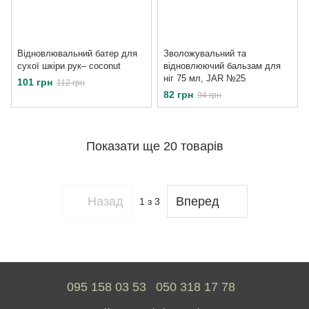
Відновлювальний батер для
Зволожувальний та
сухої шкіри рук– coconut
відновлюючий бальзам для
ніг 75 мл, JAR №25
101 грн
112 грн
82 грн
94 грн
Показати ще 20 товарів
Назад
Вперед
1
з 3
095 158 03 53
050 318 17 78