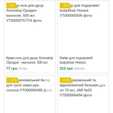
−9%
−9%
Крем-гель для душу Aromatop
Набір для подорожей
Орхідея - магнолія, 500 мл
body&hair Honest
77 грн
313 грн
85 грн
345 грн
−10%
−13%