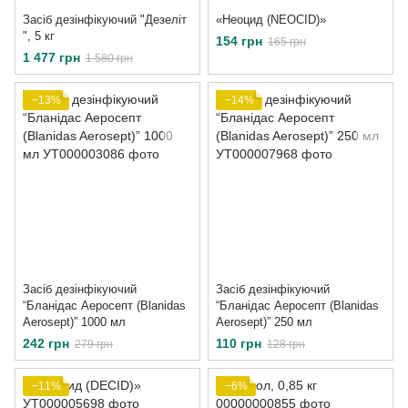
Засіб дезінфікуючий "Дезеліт
«Неоцид (NEOCID)»
", 5 кг
154 грн
165 грн
1 477 грн
1 580 грн
−13%
−14%
Засіб дезінфікуючий
Засіб дезінфікуючий
“Бланідас Аеросепт (Blanidas
“Бланідас Аеросепт (Blanidas
Aerosept)” 1000 мл
Aerosept)” 250 мл
242 грн
110 грн
279 грн
128 грн
−11%
−6%