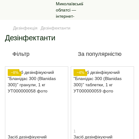
Дезінфекція
Дезінфектанти
Дезінфектанти
Фільтр
За популярністю
−8%
−4%
1
Засіб дезінфікуючий
Засіб дезінфікуючий