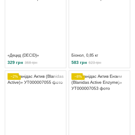
«Децид (DECID)»
Біонол, 0,85 кг
329 грн
583 грн
368 грн
623 грн
−2%
−8%