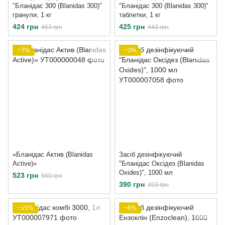
"Бланідас 300 (Blanidas 300)"
"Бланідас 300 (Blanidas 300)"
гранули, 1 кг
таблетки, 1 кг
424 грн
425 грн
463 грн
443 грн
−7%
−3%
«Бланідас Актив (Blanidas
Засіб дезінфікуючий
Active)»
"Бланідас Оксідез (Blanidas
Oxides)", 1000 мл
523 грн
560 грн
390 грн
403 грн
−15%
−6%