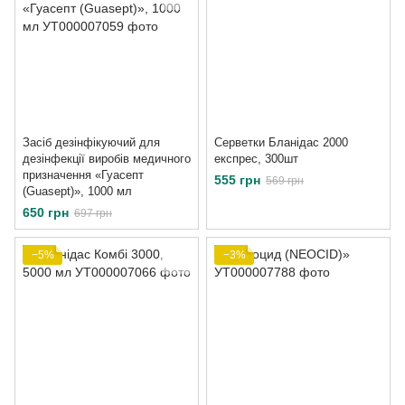
Засіб дезінфікуючий для
Серветки Бланідас 2000
дезінфекції виробів медичного
експрес, 300шт
призначення «Гуасепт
555 грн
569 грн
(Guasept)», 1000 мл
650 грн
697 грн
−5%
−3%