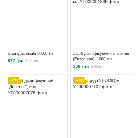
Бланідас комбі 3000, 1л
Засіб дезінфікуючий Ензоклін
(Enzoclean), 1000 мл
577 грн
680 грн
356 грн
378 грн
−7%
−7%