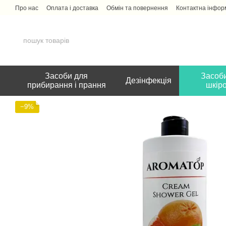
Перейти до основного контенту
Про нас
Оплата і доставка
Обмін та повернення
Контактна інфор
Засоби для
Засоби
Дезінфекція
прибирання і прання
шкір
−9%