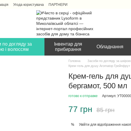
мація
Угода користувача
ПАРТНЕРИ
 по догляду за
Інвентар для
Обладнання
ою і волоссям
прибирання
Головна
Засоби по догляду за шкірою
Крем-гель для душу Aromatop Грейпфрут 
Крем-гель для ду
бергамот, 500 мл
готово к отправке
Артикул: УТ0000
77 грн
85 грн
Увійти
для відображення накоп
%