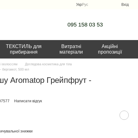
Укр
Рус
Вхід
095 158 03 53
ТЕКСТИЛЬ для
Витратні
Акційні
прибирання
матеріали
пропозиції
 і волоссям
Доглядова косметика для тіла
- бергамот, 500 мл
шу Aromatop Грейпфрут -
07577
Написати відгук
ичувальної знижки