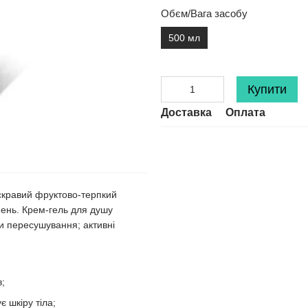
Обєм/Вага засобу
500 мл
Купити
Доставка
Оплата
яскравий фруктово-терпкий
нень. Крем-гель для душу
и пересушування; активні
ів;
є шкіру тіла;