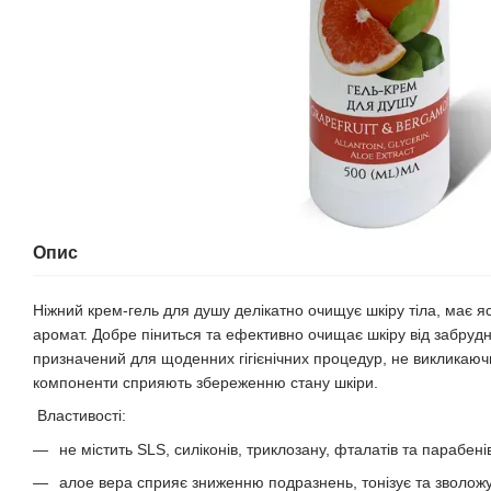
Опис
Ніжний крем-гель для душу делікатно очищує шкіру тіла, має 
аромат. Добре піниться та ефективно очищає шкіру від забруд
призначений для щоденних гігієнічних процедур, не викликаюч
компоненти сприяють збереженню стану шкіри.
Властивості:
не містить SLS, силіконів, триклозану, фталатів та парабен
алое вера сприяє зниженню подразнень, тонізує та зволожу