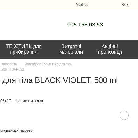
Укр
Рус
Вхід
095 158 03 53
ТЕКСТИЛЬ для
Витратні
Акційні
прибирання
матеріали
пропозиції
 і волоссям
Доглядова косметика для тіла
 500 ml JAR#22
для тіла BLACK VIOLET, 500 ml
005417
Написати відгук
ичувальної знижки