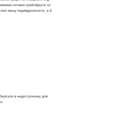
свіжими нотами грейпфрута та
лює вашу індивідуальність, а й
берігати в недоступному для
я.