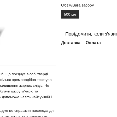
Обєм/Вага засобу
500 мл
Повідомити, коли з'яви
Доставка
Оплата
сіб, що поєднує в собі тверді
о щільна кремоподібна текстура
 залишення жирних слідів. Не
блячи шкіру м’якою та
 допоможе навіть найсухішій і
t, адже це справжня насолода для
алки, шкіри та ялівцевих ягід