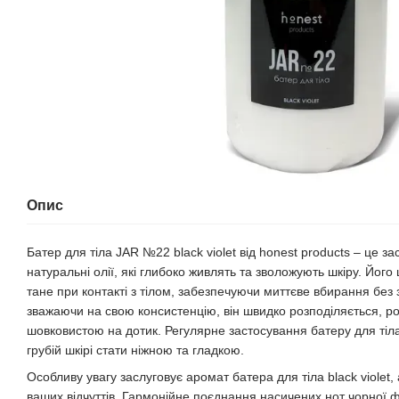
Опис
Батер для тіла JAR №22 black violet від honest products – це за
натуральні олії, які глибоко живлять та зволожують шкіру. Йог
тане при контакті з тілом, забезпечуючи миттєве вбирання без
зважаючи на свою консистенцію, він швидко розподіляється, ро
шовковистою на дотик. Регулярне застосування батеру для тіла
грубій шкірі стати ніжною та гладкою.
Особливу увагу заслуговує аромат батера для тіла black viole
ваших відчуттів. Гармонійне поєднання насичених нот чорної фі