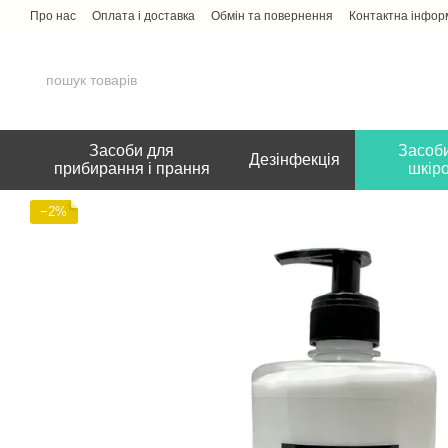
Перейти до основного контенту
Про нас
Оплата і доставка
Обмін та повернення
Контактна інфор
Засоби для
Засоби
Дезінфекція
прибирання і прання
шкір
−2%