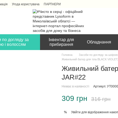
мація
Угода користувача
ПАРТНЕРИ
 по догляду за
Інвентар для
Обладнання
ою і волоссям
прибирання
Головна
Засоби по догляду за шкірою
Живильний батер для тіла BLACK VIOLET,
Живильний батер 
JAR#22
Немає в наявності
Артикул: УТ000
309 грн
316 грн
Увійти
для відображення накоп
%