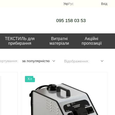
Укр
Рус
Вхід
095 158 03 53
ТЕКСТИЛЬ для
Витратні
Акційні
прибирання
матеріали
пропозиції
ортування:
за популярністю
Відображення:
Хіт