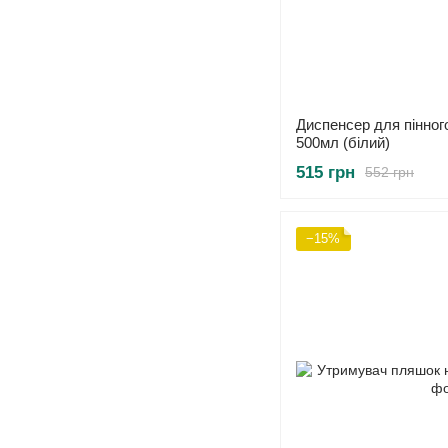
Диспенсер для пінног
500мл (білий)
515 грн
552 грн
−15%