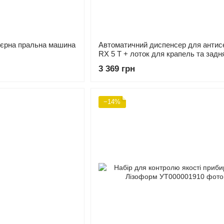
’єрна пральна машина
Автоматичний диспенсер для антис
RX 5 T + лоток для крапель та задн
панель
3 369 грн
−14%