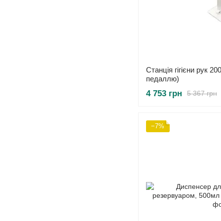
Станція гігієни рук 20
педаллю)
4 753 грн
5 367 грн
−7%