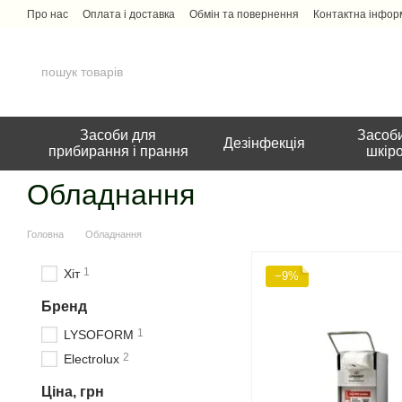
Перейти до основного контенту
Про нас
Оплата і доставка
Обмін та повернення
Контактна інфор
Засоби для
Засоби
Дезінфекція
прибирання і прання
шкір
Обладнання
Головна
Обладнання
1
Хіт
−9%
Бренд
1
LYSOFORM
2
Electrolux
Ціна, грн