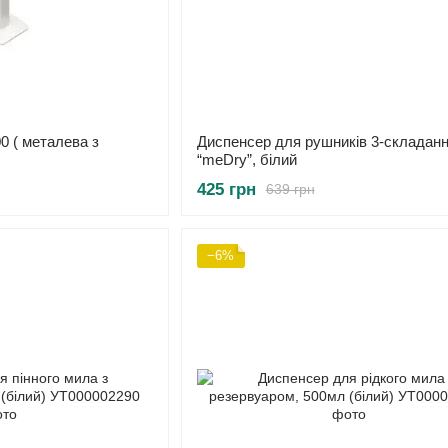
00 ( металева з
Диспенсер для рушників 3-складан
“meDry”, білий
425 грн
639 грн
−6%