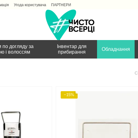
мація
Угода користувача
ПАРТНЕРИ
 по догляду за
Інвентар для
Обладнання
ою і волоссям
прибирання
С
−15%