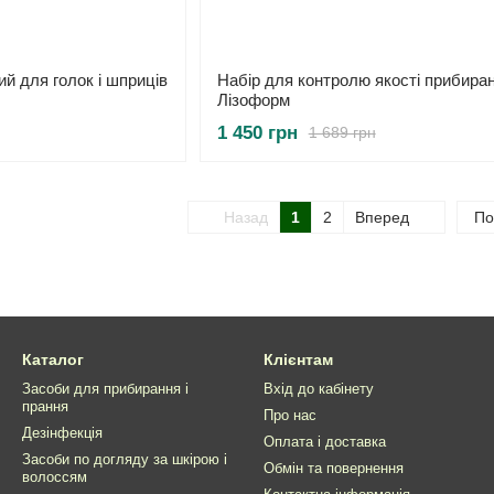
й для голок і шприців
Набір для контролю якості прибира
Лізоформ
1 450 грн
1 689 грн
Назад
1
2
Вперед
По
Каталог
Клієнтам
Засоби для прибирання і
Вхід до кабінету
прання
Про нас
Дезінфекція
Оплата і доставка
Засоби по догляду за шкірою і
Обмін та повернення
волоссям