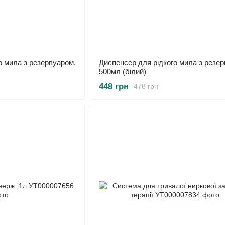
о мила з резервуаром,
Диспенсер для рідкого мила з резер
500мл (білий)
448 грн
478 грн