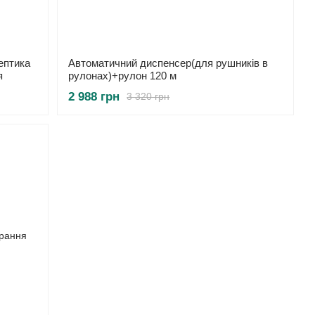
ептика
Автоматичний диспенсер(для рушників в
я
рулонах)+рулон 120 м
2 988 грн
3 320 грн