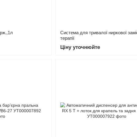
рж.,1л
Система для тривалої ниркової замі
терапії
Ціну уточнюйте