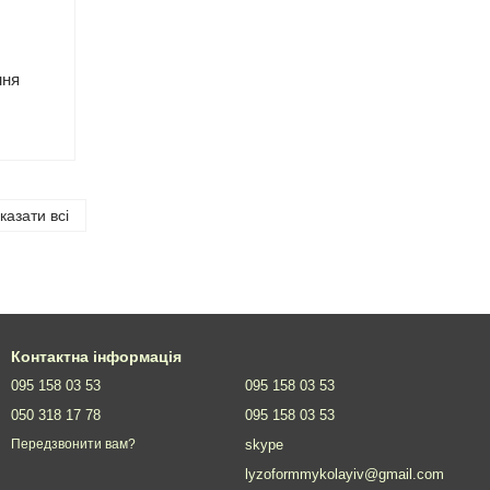
ння
казати всі
Контактна інформація
095 158 03 53
095 158 03 53
050 318 17 78
095 158 03 53
skype
Передзвонити вам?
lyzoformmykolayiv@gmail.com