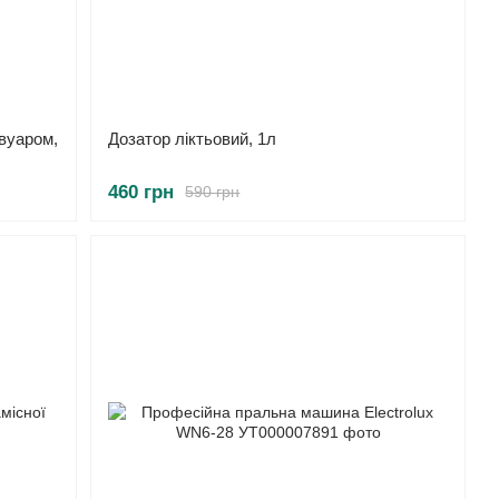
вуаром,
Дозатор ліктьовий, 1л
460 грн
590 грн