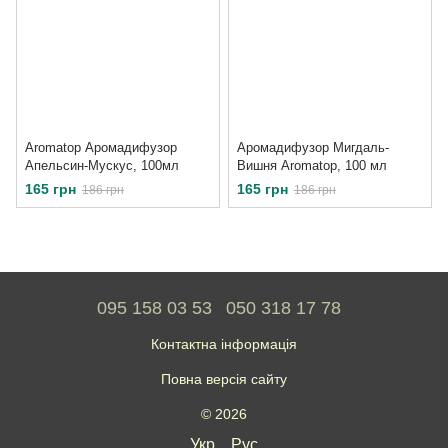
Aromatop Аромадифузор
Аромадифузор Мигдаль-
Апельсин-Мускус, 100мл
Вишня Aromatop, 100 мл
165 грн
165 грн
186 грн
186 грн
095 158 03 53
050 318 17 78
Контактна інформація
Повна версія сайту
© 2026
Укр
Рус