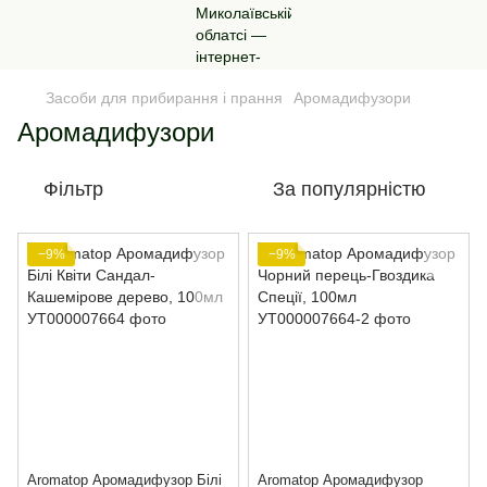
Засоби для прибирання і прання
Аромадифузори
Аромадифузори
Фільтр
За популярністю
−9%
−9%
Aromatop Аромадифузор Білі
Aromatop Аромадифузор