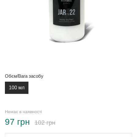
Обєм/Вага засобу
100 мл
Немає в наявності
97 грн
102 грн