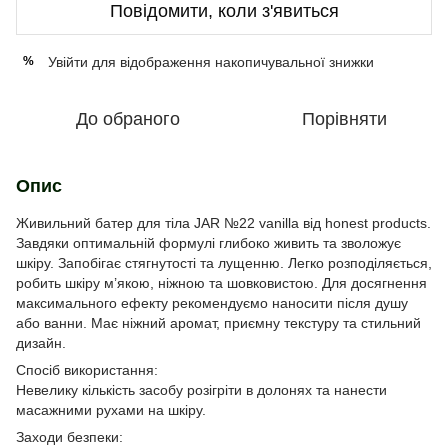
Повідомити, коли з'явиться
Увійти
для відображення накопичувальної знижки
%
До обраного
Порівняти
Опис
Живильний батер для тіла JAR №22 vanilla від honest products.
Завдяки оптимальній формулі глибоко живить та зволожує
шкіру. Запобігає стягнутості та лущенню. Легко розподіляється,
робить шкіру м’якою, ніжною та шовковистою. Для досягнення
максимального ефекту рекомендуємо наносити після душу
або ванни. Має ніжний аромат, приємну текстуру та стильний
дизайн.
Спосіб використання:
Невелику кількість засобу розігріти в долонях та нанести
масажними рухами на шкіру.
Заходи безпеки: