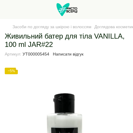
Засоби по догляду за шкірою і волоссям
Доглядова косметик
Живильний батер для тіла VANILLA,
100 ml JAR#22
Артикул:
УТ000005454
Написати відгук
−5%