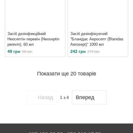
Засіб дезінфекційний
Засіб дезінфікуючий
Неосептін перевін (Neoseptin
“Бланідас Аеросепт (Blanidas
perevin), 60 мл
Aerosept)” 1000 мл
49 грн
242 грн
58 грн
279 грн
Показати ще 20 товарів
Назад
Вперед
1
з 4