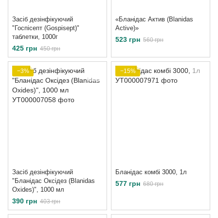
Засіб дезінфікуючий
«Бланідас Актив (Blanidas
"Госпісепт (Gospisept)"
Active)»
таблетки, 1000г
523 грн
560 грн
425 грн
450 грн
−3%
−15%
Засіб дезінфікуючий
Бланідас комбі 3000, 1л
"Бланідас Оксідез (Blanidas
577 грн
680 грн
Oxides)", 1000 мл
390 грн
403 грн