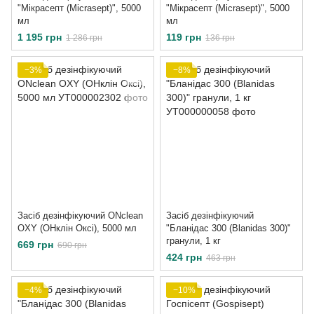
"Мікрасепт (Micrasept)", 5000
"Мікрасепт (Micrasept)", 5000
мл
мл
1 195 грн
119 грн
1 286 грн
136 грн
−3%
−8%
Засіб дезінфікуючий ONclean
Засіб дезінфікуючий
OXY (ОНклін Оксі), 5000 мл
"Бланідас 300 (Blanidas 300)"
гранули, 1 кг
669 грн
690 грн
424 грн
463 грн
−4%
−10%