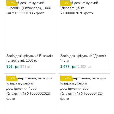
−6%
−7%
Засіб дезінфікуючий Ензоклін
Засіб дезінфікуючий "Дезеліт
(Enzoclean), 1000 мл
", 5 кг
356 грн
1 477 грн
378 грн
1 580 грн
−9%
−28%