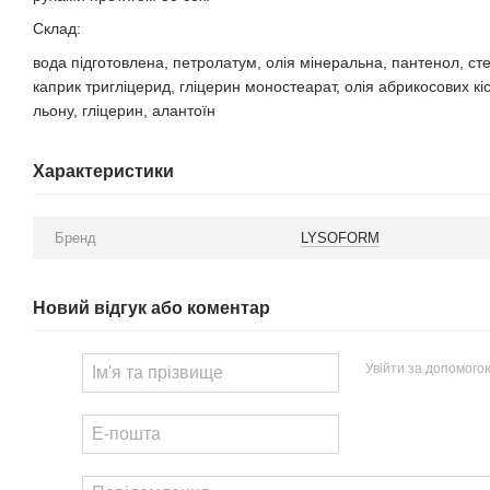
Склад:
вода підготовлена, петролатум, олія мінеральна, пантенол, сте
каприк тригліцерид, гліцерин моностеарат, олія абрикосових кіс
льону, гліцерин, алантоїн
Характеристики
Бренд
LYSOFORM
Новий відгук або коментар
Увійти за допомого