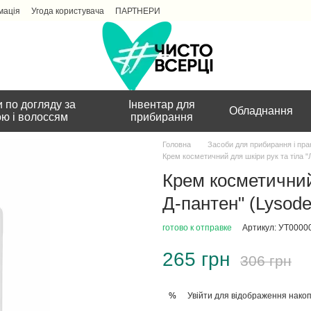
мація
Угода користувача
ПАРТНЕРИ
 по догляду за
Інвентар для
Обладнання
ою і волоссям
прибирання
Головна
Засоби для прибирання і пра
Крем косметичний для шкіри рук та тіла 
Крем косметичний 
Д-пантен" (Lysod
готово к отправке
Артикул: УТ0000
265 грн
306 грн
Увійти
для відображення накоп
%