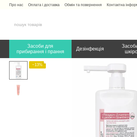
Перейти до основного контенту
Про нас
Оплата і доставка
Обмін та повернення
Контактна інфор
Засоби для
Засоби
Дезінфекція
прибирання і прання
шкір
−13%