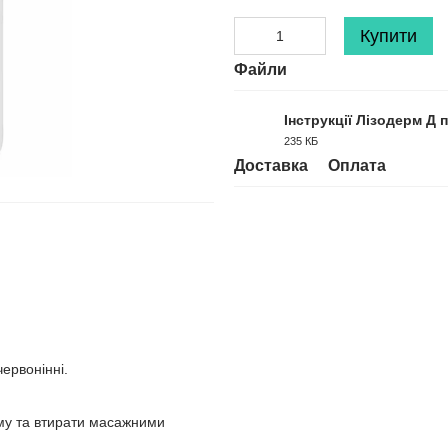
Купити
Файли
Інструкції Лізодерм Д 
235 КБ
PDF
Доставка
Оплата
ервонінні.
ему та втирати масажними