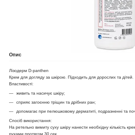
Опис
Лізодерм D-panthen
Крем для догляду за шкірою. Підходить для дорослих та дітей.
Властивості:
живить та насичує шкіру;
сприяє загоєнню тріщин та дрібних ран;
допомагає при пелюшковому дерматиті, подразненні та поч
Спосіб використання:
На ретельно вимиту суху шкіру нанести необхідну кількість кр
рухами протягом 30 сек.