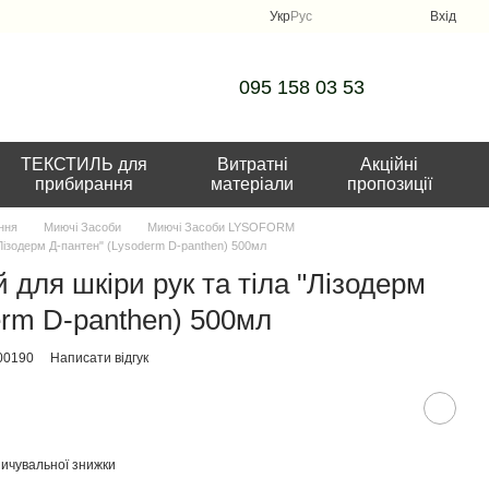
Укр
Рус
Вхід
095 158 03 53
ТЕКСТИЛЬ для
Витратні
Акційні
прибирання
матеріали
пропозиції
ння
Миючі Засоби
Миючі Засоби LYSOFORM
"Лізодерм Д-пантен" (Lysoderm D-panthen) 500мл
для шкіри рук та тіла "Лізодерм
erm D-panthen) 500мл
00190
Написати відгук
ичувальної знижки