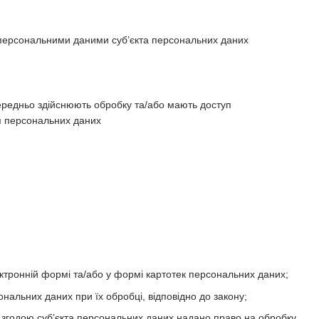
 персональними даними суб’єкта персональних даних
середньо здійснюють обробку та/або мають доступ
ня персональних даних
тронній формі та/або у формі картотек персональних даних;
ональних даних при їх обробці, відповідно до закону;
 згодою суб’єкта персональних даних надано право на обробку