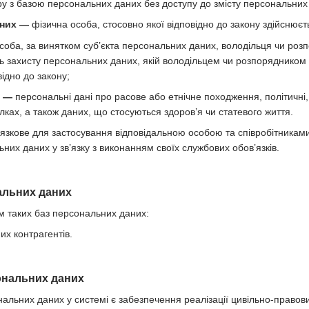
ру з базою персональних даних без доступу до змісту персональних
аних —
фізична особа, стосовно якої відповідно до закону здійснюєт
соба, за винятком суб’єкта персональних даних, володільця чи ро
ь захисту персональних даних, якій володільцем чи розпорядником
ідно до закону;
х —
персональні дані про расове або етнічне походження, політичні, 
лках, а також даних, що стосуються здоров’я чи статевого життя.
язкове для застосування відповідальною особою та співробітникам
них даних у зв’язку з виконанням своїх службових обов’язків.
нальних даних
м таких баз персональних даних:
х контрагентів.
ональних даних
альних даних у системі є забезпечення реалізації цивільно-правови