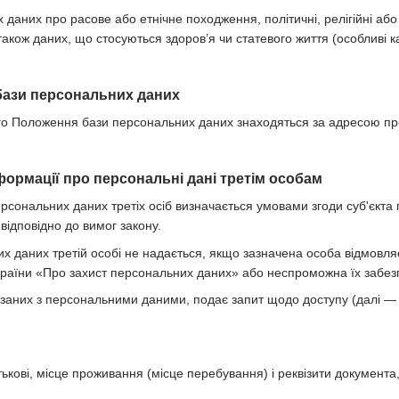
даних про расове або етнічне походження, політичні, релігійні або
також даних, що стосуються здоров’я чи статевого життя (особливі к
бази персональних даних
цього Положення бази персональних даних знаходяться за адресою п
формації про персональні дані третім особам
ерсональних даних третіх осіб визначається умовами згоди суб'єкт
відповідно до вимог закону.
их даних третій особі не надається, якщо зазначена особа відмовл
країни «Про захист персональних даних» або неспроможна їх забез
в'язаних з персональними даними, подає запит щодо доступу (далі 
атькові, місце проживання (місце перебування) і реквізити документа