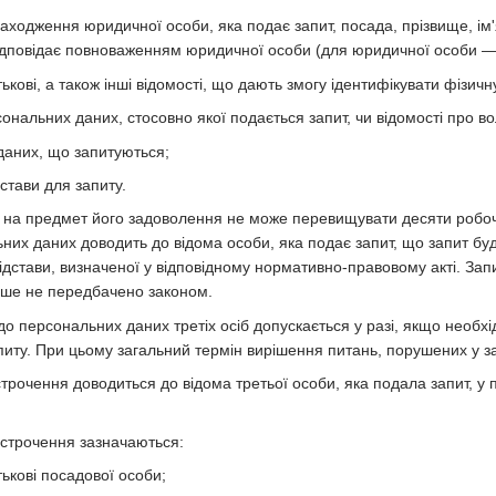
ходження юридичної особи, яка подає запит, посада, прізвище, ім'я
 відповідає повноваженням юридичної особи (для юридичної особи —
тькові, а також інші відомості, що дають змогу ідентифікувати фізичн
сональних даних, стосовно якої подається запит, чи відомості про в
даних, що запитуються;
дстави для запиту.
у на предмет його задоволення не може перевищувати десяти робоч
них даних доводить до відома особи, яка подає запит, що запит буд
ідстави, визначеної у відповідному нормативно-правовому акті. За
нше не передбачено законом.
 до персональних даних третіх осіб допускається у разі, якщо необх
питу. При цьому загальний термін вирішення питань, порушених у з
строчення доводиться до відома третьої особи, яка подала запит, у
ідстрочення зазначаються:
тькові посадової особи;