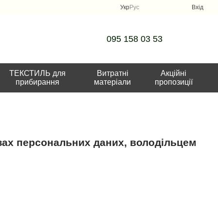
Укр
Рус
Вхід
095 158 03 53
ТЕКСТИЛЬ для
Витратні
Акційні
прибирання
матеріали
пропозиції
зах персональних даних, володільцем