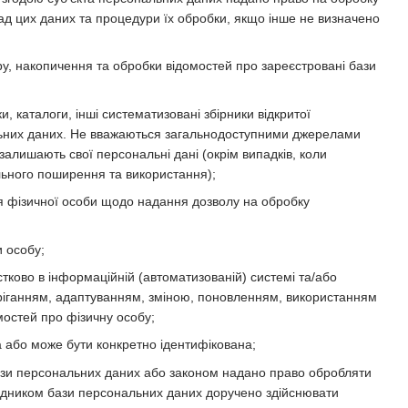
ад цих даних та процедури їх обробки, якщо інше не визначено
, накопичення та обробки відомостей про зареєстровані бази
и, каталоги, інші систематизовані збірники відкритої
ональних даних. Не вважаються загальнодоступними джерелами
залишають свої персональні дані (окрім випадків, коли
льного поширення та використання);
 фізичної особи щодо надання дозволу на обробку
и особу;
стково в інформаційній (автоматизованій) системі та/або
беріганням, адаптуванням, зміною, поновленням, використанням
остей про фізичну особу;
а або може бути конкретно ідентифікована;
ази персональних даних або законом надано право обробляти
рядником бази персональних даних доручено здійснювати