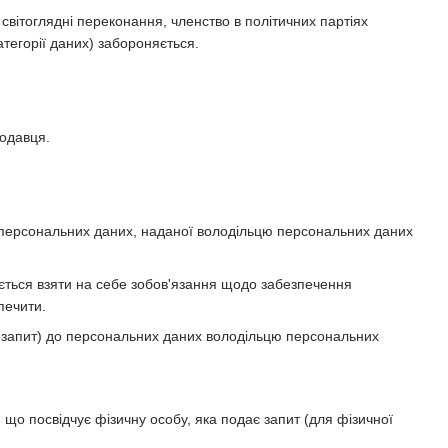
 світоглядні переконання, членство в політичних партіях
атегорії даних) забороняється.
родавця.
а персональних даних, наданої володільцю персональних даних
яється взяти на себе зобов'язання щодо забезпечення
печити.
— запит) до персональних даних володільцю персональних
, що посвідчує фізичну особу, яка подає запит (для фізичної