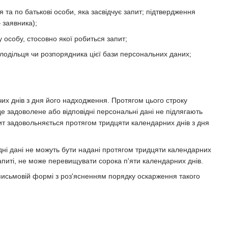
 та по батькові особи, яка засвідчує запит; підтвердження
 заявника);
у особу, стосовно якої робиться запит;
олодільця чи розпорядника цієї бази персональних даних;
их днів з дня його надходження. Протягом цього строку
е задоволене або відповідні персональні дані не підлягають
пит задовольняється протягом тридцяти календарних днів з дня
ідні дані не можуть бути надані протягом тридцяти календарних
апиті, не може перевищувати сорока п'яти календарних днів.
 письмовій формі з роз'ясненням порядку оскарження такого