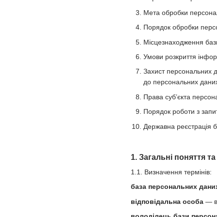
Мета обробки персона
Порядок обробки персо
Місцезнаходження баз
Умови розкриття інфор
Захист персональних д
до персональних даних 
Права суб’єкта персон
Порядок роботи з запи
Державна реєстрація 
1. Загальні поняття т
1.1. Визначення термінів:
база персональних дани
відповідальна особа
— ви
володілець бази персон