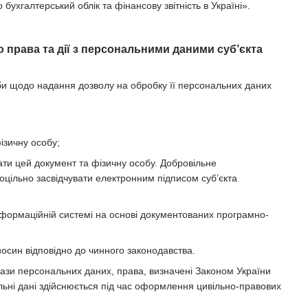
бухгалтерський облік та фінансову звітність в Україні».
 права та дії з персональними даними суб’єкта
би щодо надання дозволу на обробку її персональних даних
ізичну особу;
вати цей документ та фізичну особу. Добровільне
цільно засвідчувати електронним підписом суб’єкта
інформаційній системі на основі документованих програмно-
осин відповідно до чинного законодавства.
ази персональних даних, права, визначені Законом України
льні дані здійснюється під час оформлення цивільно-правових