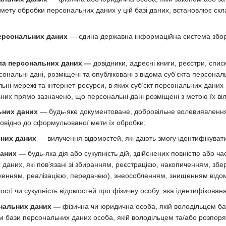
 мету обробки персональних даних у цій базі даних, встановлює скл
ерсональних даних
— єдина державна інформаційна система збору
ла персональних даних —
довідники, адресні книги, реєстри, списк
ерсональні дані, розміщені та опубліковані з відома суб’єкта перс
ні мережі та інтернет-ресурси, в яких суб’єкт персональних даних 
них прямо зазначено, що персональні дані розміщені з метою їх ві
ьних даних
— будь-яке документоване, добровільне волевиявлення
повідно до сформульованої мети їх обробки;
них даних
— вилучення відомостей, які дають змогу ідентифікуват
даних —
будь-яка дія або сукупність дій, здійснених повністю або ча
 даних, які пов’язані зі збиранням, реєстрацією, накопиченням, з
енням, реалізацією, передачею), знеособленням, знищенням відом
ості чи сукупність відомостей про фізичну особу, яка ідентифікован
нальних даних —
фізична чи юридична особа, якій володільцем б
ом бази персональних даних особа, якій володільцем та/або розпо