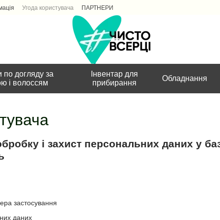
мація
Угода користувача
ПАРТНЕРИ
 по догляду за
Інвентар для
Обладнання
ою і волоссям
прибирання
стувача
бробку і захист персональних даних у ба
ь
фера застосування
них даних