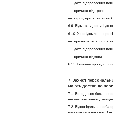
дата відправлення пов
причина відстрочення;
строк, протягом якого 
6.9. Відмова у доступі до 
6.10. У повідомленні про 
прізвище, ім'я, по бать
дата відправлення пов
причина відмови.
6.11. Рішення про відстро
7. Захист персональн
мають доступ до перс
7.1. Володільця бази перс
несанкціонованому знищен
7.2. Відповідальна особа о
визначається наказом Вол