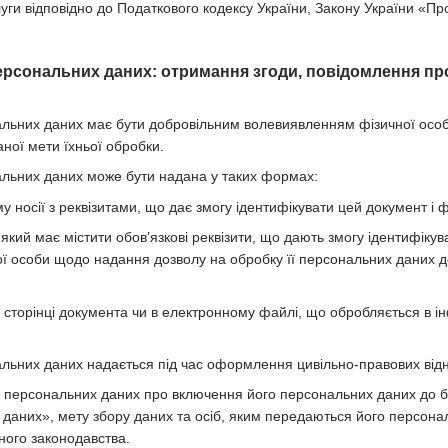
уги відповідно до Податкового кодексу України, Закону України «Про 
ерсональних даних: отримання згоди, повідомлення про
нальних даних має бути добровільним волевиявленням фізичної осо
ної мети їхньої обробки.
нальних даних може бути надана у таких формах:
 носії з реквізитами, що дає змогу ідентифікувати цей документ і ф
який має містити обов’язкові реквізити, що дають змогу ідентифіку
ї особи щодо надання дозволу на обробку її персональних даних до
й сторінці документа чи в електронному файлі, що обробляється в 
нальних даних надається під час оформлення цивільно-правових відн
а персональних даних про включення його персональних даних до б
даних», мету збору даних та осіб, яким передаються його персона
ного законодавства.