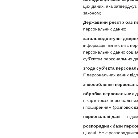
цих даних, яка затверджує
законом;
Державний реєстр баз п
персональних даних;
загальнодоступні джере
інформації, які містять п
персональних даних соціаль
суб’єктом персональних да
згода суб’єкта персонал
її персональних даних від
знеособлення персональ
обробка персональних 
в картотеках персональних
і поширенням (розповсюдж
персональні дані —
відом
розпорядник бази персо
ці дані. Не є розпорядник