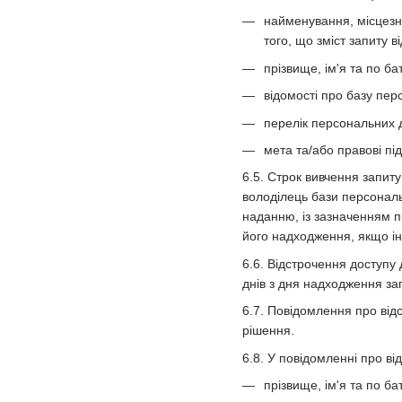
найменування, місцезна
того, що зміст запиту
прізвище, ім'я та по ба
відомості про базу пер
перелік персональних 
мета та/або правові пі
6.5. Строк вивчення запит
володілець бази персональ
наданню, із зазначенням п
його надходження, якщо і
6.6. Відстрочення доступу
днів з дня надходження за
6.7. Повідомлення про від
рішення.
6.8. У повідомленні про в
прізвище, ім'я та по ба