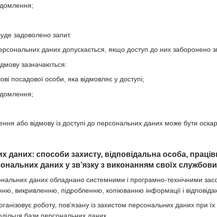
ідомлення;
буде задоволено запит.
персональних даних допускається, якщо доступ до них заборонено зг
відмову зазначаються:
кові посадової особи, яка відмовляє у доступі;
ідомлення;
чення або відмову із доступі до персональних даних може бути оска
их даних: способи захисту, відповідальна особа, праці
ональних даних у зв’язку з виконанням своїх службових
ональних даних обладнано системними і програмно-технічними засоба
ню, викривленню, підробленню, копіюванню інформації і відповіда
рганізовує роботу, пов’язану із захистом персональних даних при їх
одільця бази персональних даних.