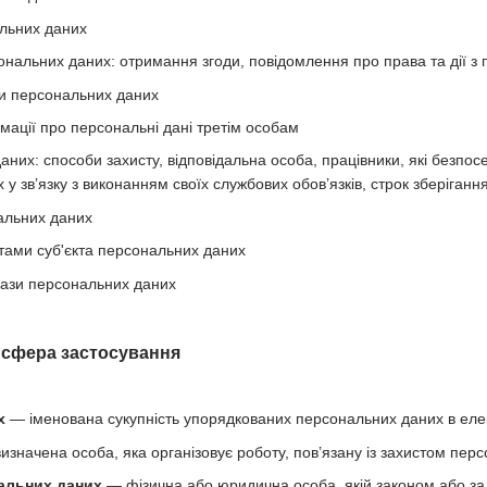
льних даних
нальних даних: отримання згоди, повідомлення про права та дії з
и персональних даних
мації про персональні дані третім особам
аних: способи захисту, відповідальна особа, працівники, які безпо
у зв’язку з виконанням своїх службових обов’язків, строк зберіган
альних даних
тами суб'єкта персональних даних
бази персональних даних
а сфера застосування
х
— іменована сукупність упорядкованих персональних даних в елек
значена особа, яка організовує роботу, пов’язану із захистом перс
альних даних
— фізична або юридична особа, якій законом або за