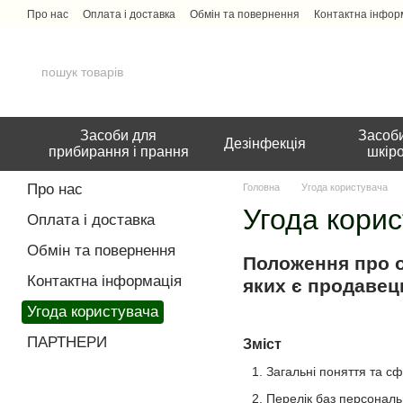
Перейти до основного контенту
Про нас
Оплата і доставка
Обмін та повернення
Контактна інфор
Засоби для
Засоби
Дезінфекція
прибирання і прання
шкір
Про нас
Головна
Угода користувача
Угода кори
Оплата і доставка
Обмін та повернення
Положення про о
Контактна інформація
яких є продавец
Угода користувача
ПАРТНЕРИ
Зміст
Загальні поняття та с
Перелік баз персональ