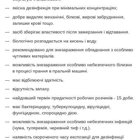
якісна дезінфекція при мінімальних концентраціях;
добре видаляє механічні, білкові, жирові забруднення,
залишки крові тощо.
засіб зберігає властивості після замерзання і відтавання.
біологічно розпадається на кисень і воду.
рекомендовано для знезараження обладнання з особливо
чутливих матеріалів.
можливість знезараження особливо небезпечного білизни
в процесі прання в пральній машині.
має відбілюючі здатність.
відсутність запаху.
найдовший термін придатності робочих розчинів - 15 доби.
має бактерицидну, туберкулоцидну, віруліцидні,
фунгіцидною, спороцидно дією.
можливість знезараження особливо небезпечних інфекцій
(чума, туляремія, черевний тиф і т.д.).
наявність скороченого часу експозиції для дезінфекції