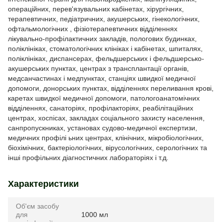
операційних, перев'язувальних кабінетах, хірургічних,
терапевтичних, педіатричних, акушерських, гінекологічних,
офтальмологічних , фізіотерапевтичних відділеннях
лікувально-профілактичних закладів, пологових будинках,
поліклініках, стоматологічних клініках і кабінетах, шпиталях,
поліклініках, диспансерах, фельдшерських і фельдшерсько-
акушерських пунктах, центрах з трансплантації органів,
медсанчастинах і медпунктах, станціях швидкої медичної
допомоги, донорських пунктах, відділеннях переливання крові,
каретах швидкої медичної допомоги, патологоанатомічних
відділеннях, санаторіях, профілакторіях, реабілітаційних
центрах, хоспісах, закладах соціального захисту населення,
санпропускниках, установах судово-медичної експертизи,
медичних профілі ьних центрах, клінічних, мікробіологічних,
біохімічних, бактеріологічних, вірусологічних, серологічних та
інші профільних діагностичних лабораторіях і т.д.
Характеристики
Об'єм засобу
для
1000 мл