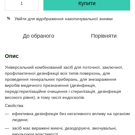
Купити
Увійти
для відображення накопичувальної знижки
%
До обраного
Порівняти
Опис
Універсальний комбінований засіб для поточної, заключної,
профілактичної дезінфекції всіх типів поверхонь, для
проведення генеральних прибирань, для знезараження
виробів медичного призначення (дезінфекція,
передстерилізаційне очищення і стерилізація, дезінфекція
високого рівня), в тому числі ендоскопів.
Свойства:
ефективна дезінфекція без негативного впливу на організм
людини;
засіб має виражені миючі, дезодоруючі, змочувальні,
емульгуючі властивості.