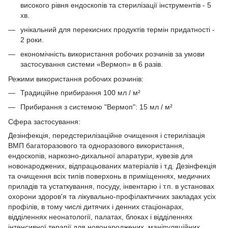
високого рівня ендоскопів та стерилізації інструментів - 5
хв.
унікальний для перекисних продуктів термін придатності -
2 роки.
економічність використання робочих розчинів за умови
застосування системи «Вермоп» в 6 разів.
Режими використання робочих розчинів:
Традиційне прибирання 100 мл / м²
Прибирання з системою "Вермоп": 15 мл / м²
Сфера застосування:
Дезінфекція, передстерилізаційне очищення і стерилізація
ВМП багаторазового та одноразового використання,
ендоскопів, наркозно-дихальної апаратури, кувезів для
новонароджених, відпрацьованих матеріалів і т.д. Дезінфекція
та очищення всіх типів поверхонь в приміщеннях, медичних
приладів та устаткування, посуду, інвентарю і т.п. в установах
охорони здоров'я та лікувально-профілактичних закладах усіх
профілів, в тому числі дитячих і денних стаціонарах,
відділеннях неонатології, палатах, блоках і відділеннях
інтенсивної терапії для новонароджених, маніпуляційних,