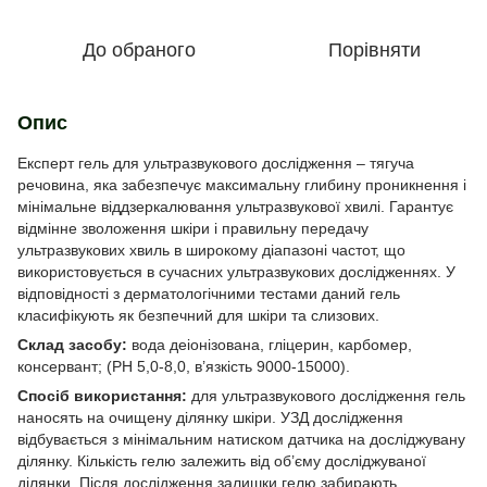
До обраного
Порівняти
Опис
Експерт гель для ультразвукового дослідження – тягуча
речовина, яка забезпечує максимальну глибину проникнення і
мінімальне віддзеркалювання ультразвукової хвилі. Гарантує
відмінне зволоження шкіри і правильну передачу
ультразвукових хвиль в широкому діапазоні частот, що
використовується в сучасних ультразвукових дослідженнях. У
відповідності з дерматологічними тестами даний гель
класифікують як безпечний для шкіри та слизових.
Склад засобу:
вода деіонізована, гліцерин, карбомер,
консервант; (РН 5,0-8,0, в’язкість 9000-15000).
Спосіб використання:
для ультразвукового дослідження гель
наносять на очищену ділянку шкіри. УЗД дослідження
відбувається з мінімальним натиском датчика на досліджувану
ділянку. Кількість гелю залежить від об’єму досліджуваної
ділянки. Після дослідження залишки гелю забирають