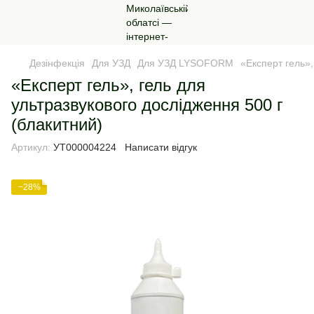
Дезінфекція
Для УЗД
Для УЗД LYSOFORM
«Експерт гель»,
«Експерт гель», гель для
ультразвукового дослідження 500 г
(блакитний)
Артикул:
УТ000004224
Написати відгук
−28%