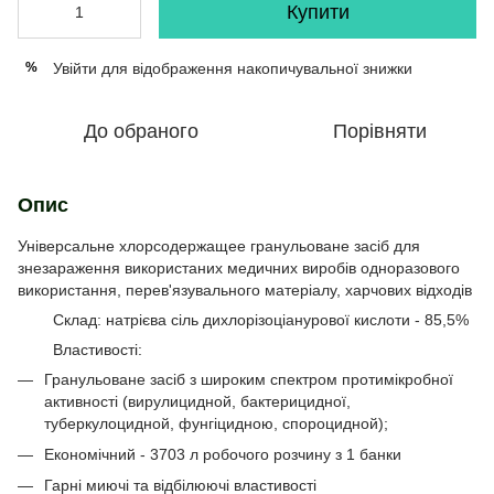
Купити
Увійти
для відображення накопичувальної знижки
%
До обраного
Порівняти
Опис
Універсальне хлорсодержащее гранульоване засіб для
знезараження використаних медичних виробів одноразового
використання, перев'язувального матеріалу, харчових відходів
Склад: натрієва сіль дихлорізоціанурової кислоти - 85,5%
Властивості:
Гранульоване засіб з широким спектром протимікробної
активності (вирулицидной, бактерицидної,
туберкулоцидной, фунгіцидною, спороцидной);
Економічний - 3703 л робочого розчину з 1 банки
Гарні миючі та відбілюючі властивості