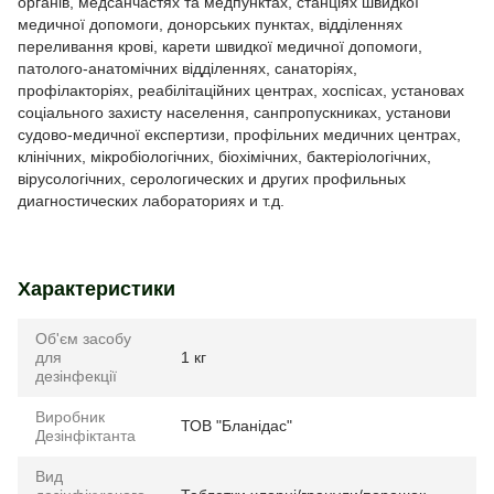
органів, медсанчастях та медпунктах, станціях швидкої
медичної допомоги, донорських пунктах, відділеннях
переливання крові, карети швидкої медичної допомоги,
патолого-анатомічних відділеннях, санаторіях,
профілакторіях, реабілітаційних центрах, хоспісах, установах
соціального захисту населення, санпропускниках, установи
судово-медичної експертизи, профільних медичних центрах,
клінічних, мікробіологічних, біохімічних, бактеріологічних,
вірусологічних, серологических и других профильных
диагностических лабораториях и т.д.
Характеристики
Об'єм засобу
для
1 кг
дезінфекції
Виробник
ТОВ "Бланідас"
Дезінфіктанта
Вид