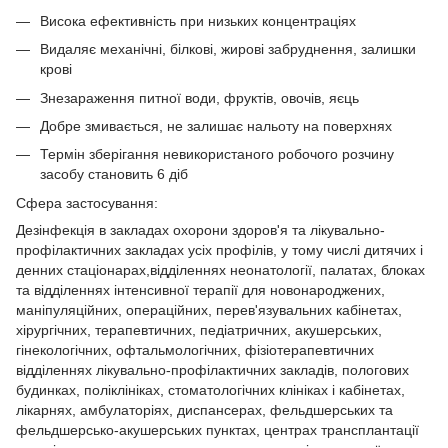
Висока ефективність при низьких концентраціях
Видаляє механічні, білкові, жирові забруднення, залишки
крові
Знезараження питної води, фруктів, овочів, яєць
Добре змивається, не залишає нальоту на поверхнях
Термін зберігання невикористаного робочого розчину
засобу становить 6 діб
Сфера застосування:
Дезінфекція в закладах охорони здоров'я та лікувально-
профілактичних закладах усіх профілів, у тому числі дитячих і
денних стаціонарах,відділеннях неонатології, палатах, блоках
та відділеннях інтенсивної терапії для новонароджених,
маніпуляційних, операційних, перев'язувальних кабінетах,
хірургічних, терапевтичних, педіатричних, акушерських,
гінекологічних, офтальмологічних, фізіотерапевтичних
відділеннях лікувально-профілактичних закладів, пологових
будинках, поліклініках, стоматологічних клініках і кабінетах,
лікарнях, амбулаторіях, диспансерах, фельдшерських та
фельдшерсько-акушерських пунктах, центрах трансплантації