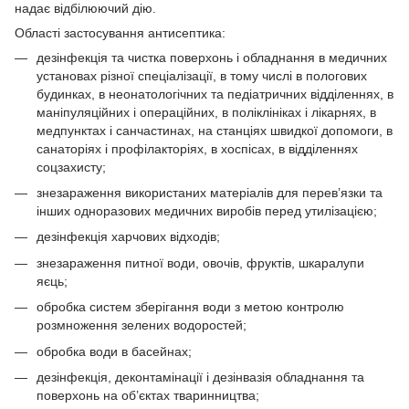
надає відбілюючий дію.
Області застосування антисептика:
дезінфекція та чистка поверхонь і обладнання в медичних
установах різної спеціалізації, в тому числі в пологових
будинках, в неонатологічних та педіатричних відділеннях, в
маніпуляційних і операційних, в поліклініках і лікарнях, в
медпунктах і санчастинах, на станціях швидкої допомоги, в
санаторіях і профілакторіях, в хоспісах, в відділеннях
соцзахисту;
знезараження використаних матеріалів для перев’язки та
інших одноразових медичних виробів перед утилізацією;
дезінфекція харчових відходів;
знезараження питної води, овочів, фруктів, шкаралупи
яєць;
обробка систем зберігання води з метою контролю
розмноження зелених водоростей;
обробка води в басейнах;
дезінфекція, деконтамінації і дезінвазія обладнання та
поверхонь на об’єктах тваринництва;