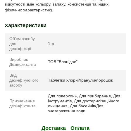
відсутності змін кольору, запаху, консистенції та інших
фізичних характеристик).
Характеристики
Об'єм засобу
для
1 кг
дезінфекції
Виробник
ТОВ "Бланідас"
Дезінфіктанта
Вид
дезінфікуючого
Таблетки хлорні/гранули/порошок
засобу
Для поверхонь, Для прибирання, Для
Призначення
інструментів, Для достерилізаційного
дезінфіктанта
очищення, Для басейнів/Для
знезараження води
Доставка
Оплата