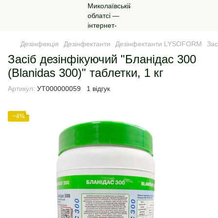
Дезінфекція
Дезінфектанти
Дезінфектанти LYSOFORM
Зас
Засіб дезінфікуючий "Бланідас 300
(Blanidas 300)" таблетки, 1 кг
Артикул:
УТ000000059
1 відгук
−4%