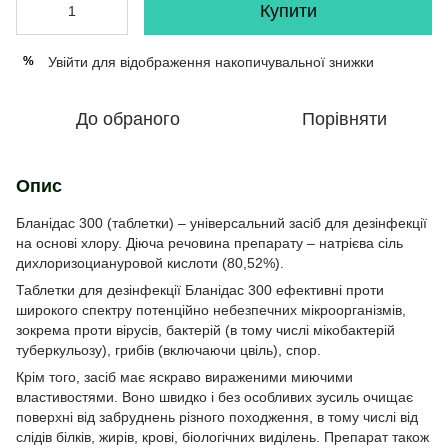
Купити
Увійти
для відображення накопичувальної знижки
%
До обраного
Порівняти
Опис
Бланідас 300 (таблетки) – універсальний засіб для дезінфекції
на основі хлору. Діюча речовина препарату – натрієва сіль
дихлоризоциануровой кислоти (80,52%).
Таблетки для дезінфекції Бланідас 300 ефективні проти
широкого спектру потенційно небезпечних мікроорганізмів,
зокрема проти вірусів, бактерій (в тому числі мікобактерій
туберкульозу), грибів (включаючи цвіль), спор.
Крім того, засіб має яскраво вираженими миючими
властивостями. Воно швидко і без особливих зусиль очищає
поверхні від забруднень різного походження, в тому числі від
слідів білків, жирів, крові, біологічних виділень. Препарат також