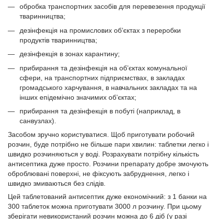
обробка транспортних засобів для перевезення продукції
тваринництва;
дезінфекція на промислових об’єктах з переробки
продуктів тваринництва;
дезінфекція в зонах карантину;
прибирання та дезінфекція на об’єктах комунальної
сфери, на транспортних підприємствах, в закладах
громадського харчування, в навчальних закладах та на
інших епідемічно значимих об’єктах;
прибирання та дезінфекція в побуті (наприклад, в
санвузлах).
Засобом зручно користуватися. Щоб приготувати робочий
розчин, буде потрібно не більше пари хвилин: таблетки легко і
швидко розчиняються у воді. Розрахувати потрібну кількість
антисептика дуже просто. Розчини препарату добре змочують
оброблювані поверхні, не фіксують забруднення, легко і
швидко змиваються без слідів.
Цей таблетований антисептик дуже економічний: з 1 банки на
300 таблеток можна приготувати 3000 л розчину. При цьому
зберігати невикористаний розчин можна до 6 діб (у разі