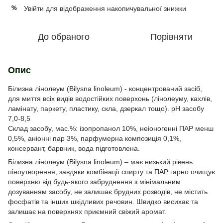
Увійти
для відображення накопичувальної знижки
%
До обраного
Порівняти
Опис
Білизна лінолеум (Bilysna linoleum) - концентрований засіб,
для миття всіх видів водостійких поверхонь (лінолеуму, кахлів,
ламінату, паркету, пластику, скла, дзеркал тощо). рН засобу
7,0-8,5
Склад засобу, мас.%: ізопропанол 10%, неіоногенні ПАР менш
0,5%, аніонні пар 3%, парфумерна композиція 0,1%,
консервант, барвник, вода підготовлена.
Білизна лінолеум (Bilysna linoleum) – має низький рівень
піноутворення, завдяки комбінації спирту та ПАР гарно очищує
поверхню від будь-якого забруднення з мінімальним
дозуванням засобу, не залишає брудних розводів, не містить
фосфатів та інших шкідливих речовин. Швидко висихає та
залишає на поверхнях приємний свіжий аромат.