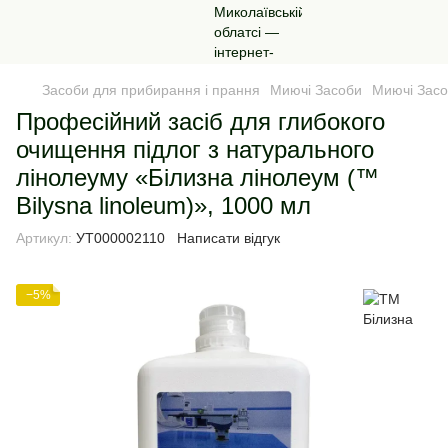
Засоби для прибирання і прання
Миючі Засоби
Миючі Засо
Професійний засіб для глибокого
очищення підлог з натурального
лінолеуму «Білизна лінолеум (™
Bilysna linoleum)», 1000 мл
Артикул:
УТ000002110
Написати відгук
−5%