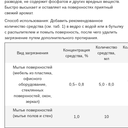
разводов, не содержит фосфатов и других вредных веществ.
Быстро высыхает и оставляет на поверхностях приятный
свежий аромат.
Способ использования: Добавить рекомендованное
количество средства (см. таб. 1) в ведро с водой или в бутылку
с распылителем и помыть поверхность, после чего удалить
загрязнение путем дополнительного протирания.
Количество
Ко
Концентрация
Вид загрязнения
средства,
средства, %
мл
Мытье поверхностей
(мебель из пластика,
офисного
оборудование,
0,5– 0,8
5,0 - 8,0
стеклянных
поверхностей, окон,
зеркал)
Мытье поверхностей
(мытье полов и стен)
1,0
10