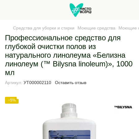
Средства для уборки и стирки
Моющие средства
Моющие с
Профессиональное средство для
глубокой очистки полов из
натурального линолеума «Белизна
линолеум (™ Bilysna linoleum)», 1000
мл
Артикул:
УТ000002110
Оставить отзыв
−5%