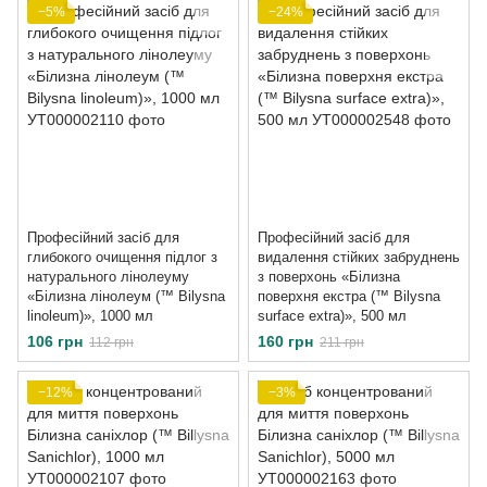
−5%
−24%
Професійний засіб для
Професійний засіб для
глибокого очищення підлог з
видалення стійких забруднень
натурального лінолеуму
з поверхонь «Білизна
«Білизна лінолеум (™ Bilysna
поверхня екстра (™ Bilysna
linoleum)», 1000 мл
surface extra)», 500 мл
106 грн
160 грн
112 грн
211 грн
−12%
−3%