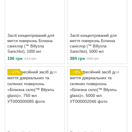
Засіб концентрований для
Засіб концентрований для
миття поверхонь Білизна
миття поверхонь Білизна
саніхлор (™ Віllуsna
саніхлор (™ Віllуsna
Sanichlor), 1000 мл
Sanichlor), 5000 мл
106 грн
384 грн
121 грн
396 грн
−17%
−8%