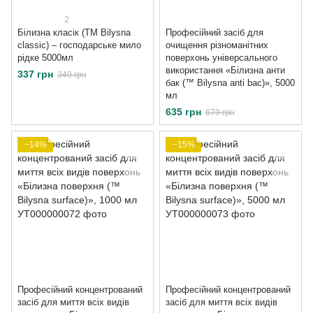
2
Білизна класік (ТМ Bilysna
Професійний засіб для
classic) – господарське мило
очищення різноманітних
рідке 5000мл
поверхонь універсального
використання «Білизна анти
337 грн
349 грн
бак (™ Bilysna anti bac)», 5000
мл
635 грн
679 грн
−14%
−15%
Професійний концентрований
Професійний концентрований
засіб для миття всіх видів
засіб для миття всіх видів