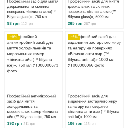
Професійний засіб для миття
Професійний засіб для миття
дзеркальних та скляних
дзеркальних та скляних
поверхонь «Білизна скло(™
поверхонь «Білизна скло(™
Bilysna glass)», 750 мл
Bilysna glass)», 5000 мл
93 грн
265 грн
112 грн
287 грн
−9%
−6%
Професійний антимікробний
Професійний засіб для
засіб для миття
видалення застарілого жиру
холодильників та
та нагару на поверхнях
морозильних камер «Білизна
«Білизна анти жир (™ Bilysna
айс (™ Bilysna ice)», 750 мл
anti fat)» 1000 мл
192 грн
106 грн
211 грн
113 грн