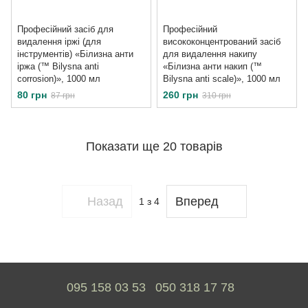
Професійний засіб для
Професійний
видалення іржі (для
висококонцентрований засіб
інструментів) «Білизна анти
для видалення накипу
іржа (™ Bilysna anti
«Білизна анти накип (™
corrosion)», 1000 мл
Bilysna anti scale)», 1000 мл
80 грн
260 грн
87 грн
310 грн
Показати ще 20 товарів
Назад
Вперед
1
з 4
095 158 03 53
050 318 17 78