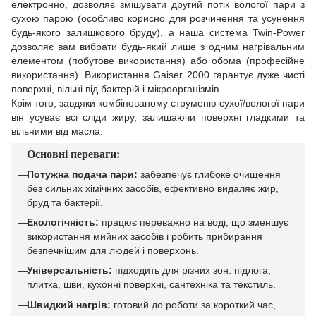
електронно, дозволяє змішувати другий потік вологої пари з
сухою парою (особливо корисно для розчинення та усунення
будь-якого залишкового бруду), а наша система Twin-Power
дозволяє вам вибрати будь-який лише з одним нагрівальним
елементом (побутове використання) або обома (професійне
використання). Використання Gaiser 2000 гарантує дуже чисті
поверхні, вільні від бактерій і мікроорганізмів.
Крім того, завдяки комбінованому струменю сухої/вологої пари
він усуває всі сліди жиру, залишаючи поверхні гладкими та
вільними від масла.
Основні переваги:
Потужна подача пари:
забезпечує глибоке очищення
без сильних хімічних засобів, ефективно видаляє жир,
бруд та бактерії.
Екологічність:
працює переважно на воді, що зменшує
використання мийних засобів і робить прибирання
безпечнішим для людей і поверхонь.
Універсальність:
підходить для різних зон: підлога,
плитка, шви, кухонні поверхні, сантехніка та текстиль.
Швидкий нагрів:
готовий до роботи за короткий час,