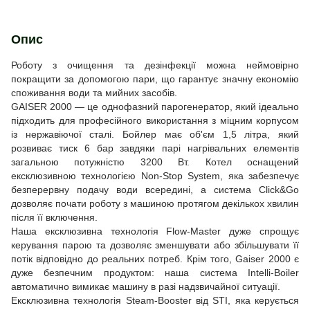
Опис
Роботу з очищення та дезінфекції можна неймовірно
покращити за допомогою пари, що гарантує значну економію
споживання води та мийних засобів.
GAISER 2000 — це однофазний парогенератор, який ідеально
підходить для професійного використання з міцним корпусом
із нержавіючої сталі. Бойлер має об'єм 1,5 літра, який
розвиває тиск 6 бар завдяки парі нагрівальних елементів
загальною потужністю 3200 Вт. Котел оснащений
ексклюзивною технологією Non-Stop System, яка забезпечує
безперервну подачу води всередині, а система Click&Go
дозволяє почати роботу з машиною протягом декількох хвилин
після її включення.
Наша ексклюзивна технологія Flow-Master дуже спрощує
керування парою та дозволяє зменшувати або збільшувати її
потік відповідно до реальних потреб. Крім того, Gaiser 2000 є
дуже безпечним продуктом: наша система Intelli-Boiler
автоматично вимикає машину в разі надзвичайної ситуації.
Ексклюзивна технологія Steam-Booster від STI, яка керується