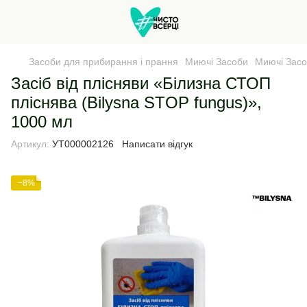
Засоби для прибирання і прання
Миючі Засоби
Миючі Засо
Засіб від плісняви «Білизна СТОП
пліснява (Bilysna STOP fungus)»,
1000 мл
Артикул:
УТ000002126
Написати відгук
−8%