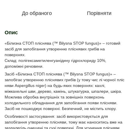
До обраного
Порівняти
Опис
«Білизна СТОП пліснява (™ Bilysna STOP fungus)» – готовий
засіб для запобігання утворенню пліснявих грибів на
поверхнях.
Склад: полігексаметиленгуанідину гідрохлориду 10%,
допоміжні речовини.
Засіб «Білизна СТОП пліснява (™ Bilysna STOP fungus)» –
запобігає утворенню пліснявих грибів (у тому чис лі чорної пліс
няви Aspergillus niger) на будь-яких поверхнях: кахлі,
міжкахельні шви, дерево, камінь, штукатурка, шпалери, шкіра.
Можлива обробка внутрішніх та зовнішніх поверхонь
холодильного обладнання для запобігання появи плісняви.
Засіб не пошкоджує поверхні. Безпечний, не містить хлору.
Особливості застосування: засіб використовується для
запобігання утворенню плісняви, тому має наноситись вже на
заздалегідь очищені та сухі поверхні. Для усунення плісняви