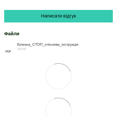
Написати відгук
Файли
Білизна_СТОП_пліснява_інструкція
256 КБ
PDF