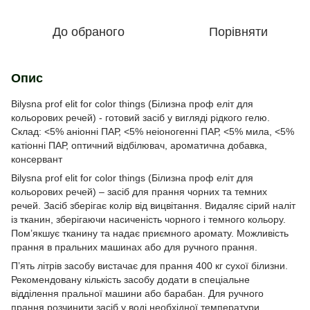
До обраного
Порівняти
Опис
Bilysna prof elit for color things (Білизна проф еліт для
кольорових речей) - готовий засіб у вигляді рідкого гелю.
Склад: <5% аніонні ПАР, <5% неіоногенні ПАР, <5% мила, <5%
катіонні ПАР, оптичний відбілювач, ароматична добавка,
консервант
Bilysna prof elit for color things (Білизна проф еліт для
кольорових речей) – засіб для прання чорних та темних
речей. Засіб зберігає колір від вицвітання. Видаляє сірий наліт
із тканин, зберігаючи насиченість чорного і темного кольору.
Пом’якшує тканину та надає приємного аромату. Можливість
прання в пральних машинах або для ручного прання.
П’ять літрів засобу вистачає для прання 400 кг сухої білизни.
Рекомендовану кількість засобу додати в спеціальне
відділення пральної машини або барабан. Для ручного
прання розчинити засіб у воді необхідної температури.