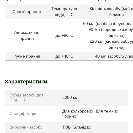
Температура
Кількість засобу (мл) н
Спосіб прання
води, t° C
білизни
60 мл (слабо забруднена
90 мл (середньо забр
Автоматичне
до +60°С
білизна)
прання
120 мл (сильно забру
білизна)
Ручне прання
до +40°С
40 мл засобу/5 л в
Характеристики
Об'єм засобу для
5000 мл
ПРАННЯ
Для кольорових, Для темних і
Специфікація:
чорних
Виробник засобу
ТОВ "Бланідас"