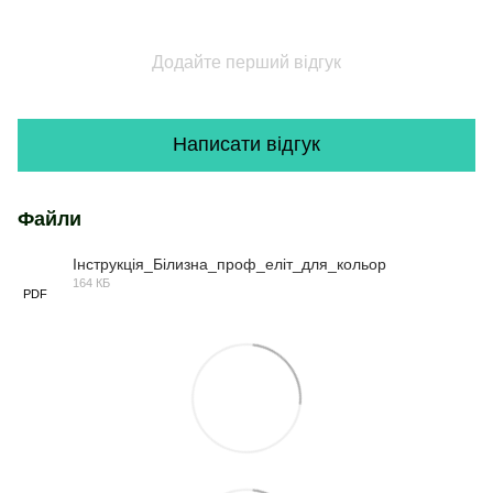
Додайте перший відгук
Написати відгук
Файли
Інструкція_Білизна_проф_еліт_для_кольор
164 КБ
PDF