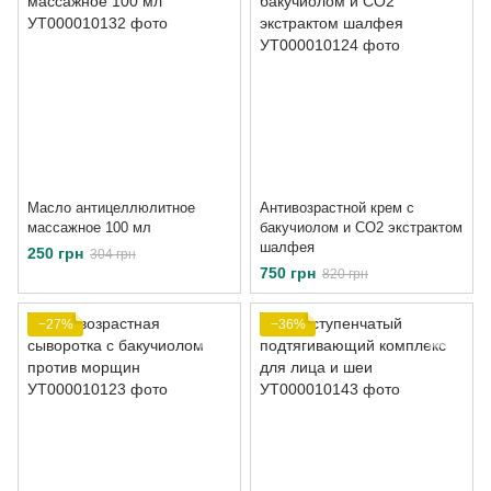
Масло антицеллюлитное
Антивозрастной крем с
массажное 100 мл
бакучиолом и СО2 экстрактом
шалфея
250 грн
304 грн
750 грн
820 грн
−27%
−36%