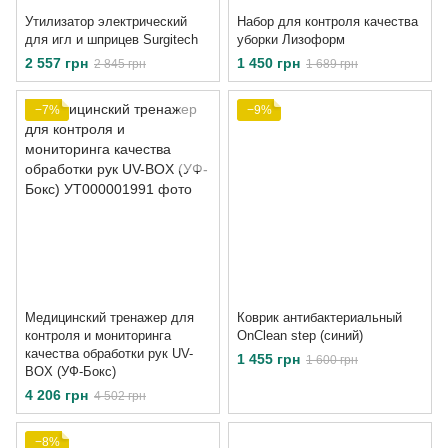
Утилизатор электрический
Набор для контроля качества
для игл и шприцев Surgitech
уборки Лизоформ
2 557 грн
1 450 грн
2 845 грн
1 689 грн
−7%
−9%
Медицинский тренажер для
Коврик антибактериальный
контроля и мониторинга
OnClean step (синий)
качества обработки рук UV-
1 455 грн
1 600 грн
BOX (УФ-Бокс)
4 206 грн
4 502 грн
−8%