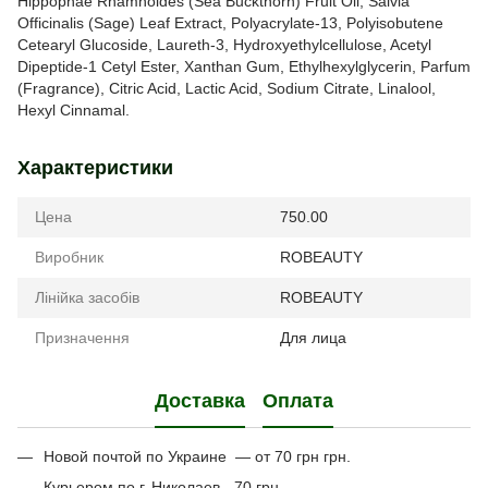
Hippophae Rhamnoides (Sea Buckthorn) Fruit Oil, Salvia
Officinalis (Sage) Leaf Extract, Polyacrylate-13, Polyisobutene
Cetearyl Glucoside, Laureth-3, Hydroxyethylcellulose, Acetyl
Dipeptide-1 Cetyl Ester, Xanthan Gum, Ethylhexylglycerin, Parfum
(Fragrance), Citric Acid, Lactic Acid, Sodium Citrate, Linalool,
Hexyl Cinnamal.
Характеристики
Цена
750.00
Виробник
ROBEAUTY
Лінійка засобів
ROBEAUTY
Призначення
Для лица
Доставка
Оплата
Новой почтой по Украине — от 70 грн грн.
Курьером по г. Николаев - 70 грн,