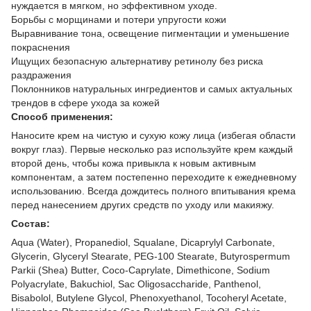
нуждается в мягком, но эффективном уходе.
Борьбы с морщинами и потери упругости кожи
Выравнивание тона, освещение пигментации и уменьшение
покраснения
Ищущих безопасную альтернативу ретинолу без риска
раздражения
Поклонников натуральных ингредиентов и самых актуальных
трендов в сфере ухода за кожей
Способ применения:
Наносите крем на чистую и сухую кожу лица (избегая области
вокруг глаз). Первые несколько раз используйте крем каждый
второй день, чтобы кожа привыкла к новым активным
компонентам, а затем постепенно переходите к ежедневному
использованию. Всегда дождитесь полного впитывания крема
перед нанесением других средств по уходу или макияжу.
Состав:
Aqua (Water), Propanediol, Squalane, Dicaprylyl Carbonate,
Glycerin, Glyceryl Stearate, PEG-100 Stearate, Butyrospermum
Parkii (Shea) Butter, Coco-Caprylate, Dimethicone, Sodium
Polyacrylate, Bakuchiol, Sac Oligosaccharide, Panthenol,
Bisabolol, Butylene Glycol, Phenoxyethanol, Tocoheryl Acetate,