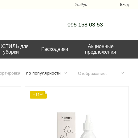
Укр
Рус
Вход
095 158 03 53
КСТИЛЬ для
Акционные
Расходники
уборки
предложения
ортировка:
по популярности
Отображение:
−11%