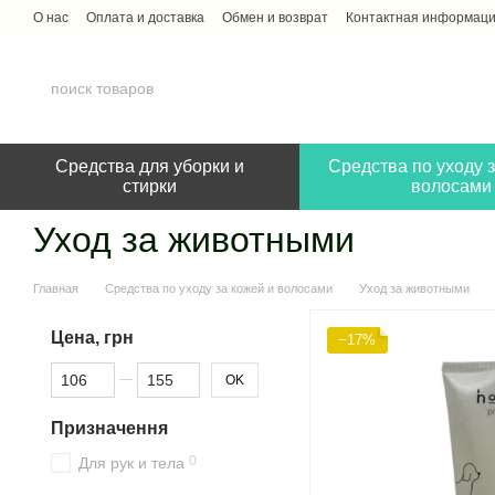
Перейти к основному контенту
О нас
Оплата и доставка
Обмен и возврат
Контактная информац
Средства для уборки и
Средства по уходу з
стирки
волосами
Уход за животными
Главная
Средства по уходу за кожей и волосами
Уход за животными
Цена, грн
−17%
От Цена, грн
До Цена, грн
OK
Призначення
0
Для рук и тела