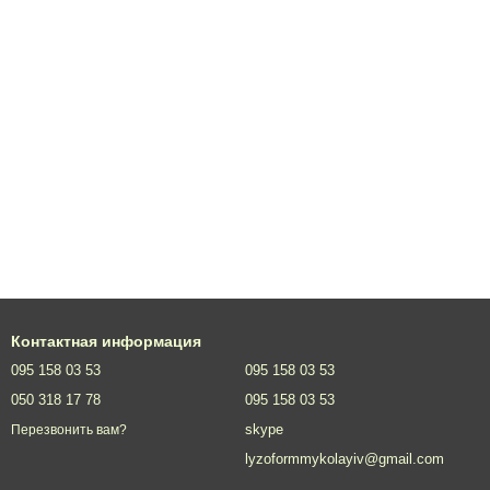
Контактная информация
095 158 03 53
095 158 03 53
050 318 17 78
095 158 03 53
skype
Перезвонить вам?
lyzoformmykolayiv@gmail.com