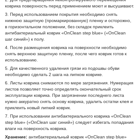
коврика поверхность перед применением моют и высушивают.
3. Перед использованием покрытия необходимо снять
нижнюю защитную (промаркированную) пленку и осторожно,
в горизонтальном положении, без складок приклеить
антибактериальный коврик «OnClean step blue» («OnClean
шаг синий») к полу.
4. После размещения коврика на поверхности необходимо
снять верхнюю защитную пленку, после чего коврик готов к
использованию.
5. Для качественного удаления грязи из подошвы обуви
необходимо сделать 2 шага на липком коврике.
6. Листы коврика снимаются по мере загрязнения. Нумерация
листов позволяет точно определять окончательный срок
эксплуатации коврика. При загрязнении последнего листа
нужно аккуратно снять основу коврика, удалить остатки клея и
приклеить новый липкий коврик.
7. При использовании антибактериального коврика «OnClean
step blue» («OnClean шаг синий») следует избегать попадания
влаги на поверхность коврика.
Хранение:
антибактериальный коврик «OnClean step blue»