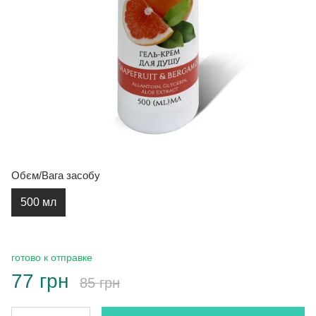
Обєм/Вага засобу
500 мл
готово к отправке
77 грн
85 грн