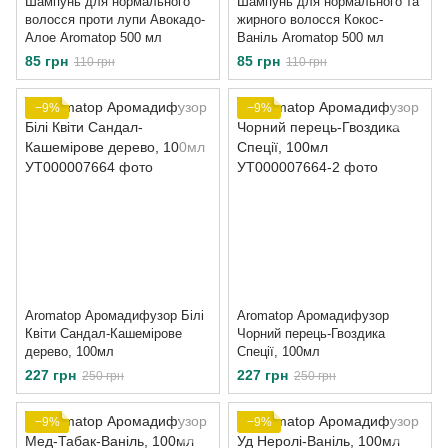
Шампунь для нормального
Шампунь для нормального та
волосся проти лупи Авокадо-
жирного волосся Кокос-
Алое Aromatop 500 мл
Ваніль Aromatop 500 мл
85 грн
85 грн
110 грн
110 грн
−9%
−9%
Aromatop Аромадифузор Білі
Aromatop Аромадифузор
Квіти Сандал-Кашемірове
Чорний перець-Гвоздика
дерево, 100мл
Спеції, 100мл
227 грн
227 грн
250 грн
250 грн
−9%
−9%