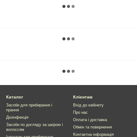
Каталог
Клієнтам
Засоби для прибирання і
Вхід до кабінету
прання
Про нас
Дезінфекція
Оплата і доставка
Засоби по догляду за шкірою і
Обмін та повернення
волоссям
Контактна інформація
Інвентар для прибирання