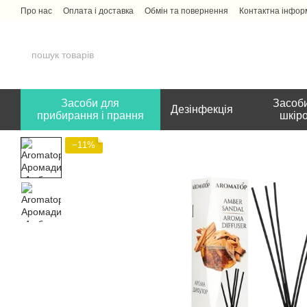
Перейти до основного контенту
Про нас
Оплата і доставка
Обмін та повернення
Контактна інфор
Засоби для
Засоби
Дезінфекція
прибирання і прання
шкір
−11%