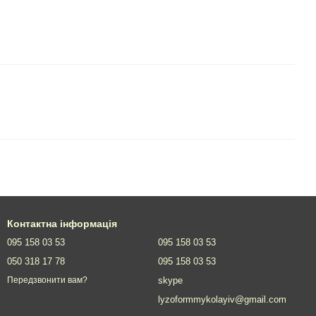
Контактна інформація
095 158 03 53
095 158 03 53
050 318 17 78
095 158 03 53
skype
Передзвонити вам?
lyzoformmykolayiv@gmail.com