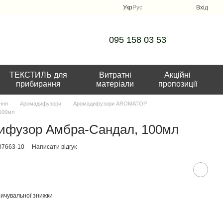
Укр
Рус
Вхід
095 158 03 53
ТЕКСТИЛЬ для
Витратні
Акційні
прибирання
матеріали
пропозиції
ння
Аромадифузори
Аромадифузори AROMATOP
100мл
ифузор Амбра-Сандал, 100мл
07663-10
Написати відгук
ичувальної знижки