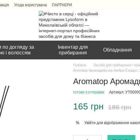
мація
Угода користувача
ПАРТНЕРИ
 по догляду за
Інвентар для
Обладнання
ою і волоссям
прибирання
Головна
Засоби для прибирання і пра
Aromatop Аромадифузор Амбра-Сандал, 
Aromatop Аромад
готово к отправке
Артикул: УТ0000
165 грн
186 грн
Увійти
для відображення накоп
%