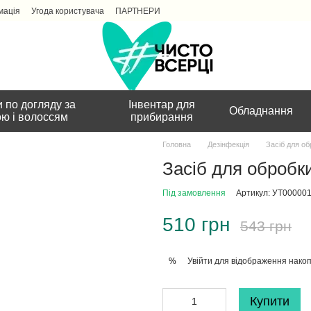
мація
Угода користувача
ПАРТНЕРИ
 по догляду за
Інвентар для
Обладнання
ою і волоссям
прибирання
Головна
Дезінфекція
Засіб для об
Засіб для обробки
Під замовлення
Артикул: УТ00000
510 грн
543 грн
Увійти
для відображення накоп
%
Купити