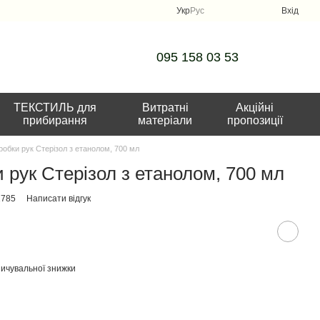
Укр
Рус
Вхід
095 158 03 53
ТЕКСТИЛЬ для
Витратні
Акційні
прибирання
матеріали
пропозиції
робки рук Стерізол з етанолом, 700 мл
 рук Стерізол з етанолом, 700 мл
1785
Написати відгук
ичувальної знижки