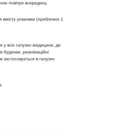
нню повітря всередину,
я вмісту упаковки (приблизно 1
ся у всіх галузях медицини, де
і будинки, реанімаційні
ож застосовується в галузях
в.