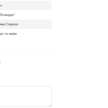
мл
"Бланідас"
ема Стерізол
ук та шкіри
ю