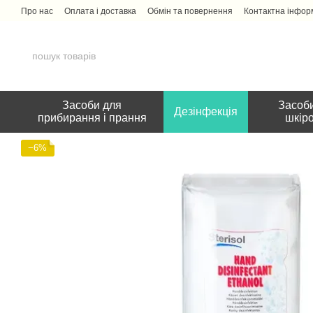
Перейти до основного контенту
Про нас
Оплата і доставка
Обмін та повернення
Контактна інфор
Засоби для
Засоби
Дезінфекція
прибирання і прання
шкір
−6%