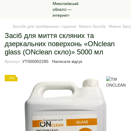
Засоби для прибирання і прання
Миючі Засоби
Миючі Зас
Засіб для миття скляних та
дзеркальних поверхонь «ONсlean
glass (ONсlean скло)» 5000 мл
Артикул:
УТ000002285
Написати відгук
−3%