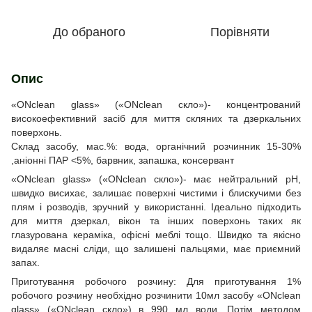
До обраного
Порівняти
Опис
«ONclean glass» («ONclean скло»)- концентрований
високоефективний засіб для миття скляних та дзеркальних
поверхонь.
Склад засобу, мас.%: вода, органічний розчинник 15-30%
,аніонні ПАР <5%, барвник, запашка, консервант
«ONclean glass» («ONclean скло»)- має нейтральний рН,
швидко висихає, залишає поверхні чистими і блискучими без
плям і розводів, зручний у використанні. Ідеально підходить
для миття дзеркал, вікон та інших поверхонь таких як
глазурована кераміка, офісні меблі тощо. Швидко та якісно
видаляє масні сліди, що залишені пальцями, має приємний
запах.
Приготування робочого розчину: Для приготування 1%
робочого розчину необхідно розчинити 10мл засобу «ONclean
glass» («ONclean скло») в 990 мл води. Потім методом