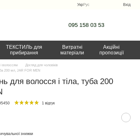
Укр
Рус
Вхід
095 158 03 53
ТЕКСТИЛЬ для
Витратні
Акційні
прибирання
матеріали
пропозиції
 і волоссям
Догляд для чоловіків
уба 200 мл, JAR FOR MEN
 для волосся і тіла, туба 200
N
05450
1 відгук
ичувальної знижки