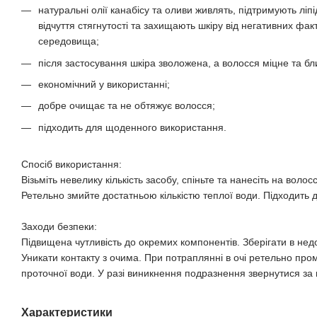
натуральні олії канабісу та оливи живлять, підтримують лі
відчуття стягнутості та захищають шкіру від негативних фа
середовища;
після застосування шкіра зволожена, а волосся міцне та бл
економічний у використанні;
добре очищає та не обтяжує волосся;
підходить для щоденного використання.
Спосіб використання:
Візьміть невелику кількість засобу, спіньте та нанесіть на волосс
Ретельно змийте достатньою кількістю теплої води. Підходить д
Заходи безпеки:
Підвищена чутливість до окремих компонентів. Зберігати в недо
Уникати контакту з очима. При потраплянні в очі ретельно про
проточної води. У разі виникнення подразнення звернутися з
Характеристики