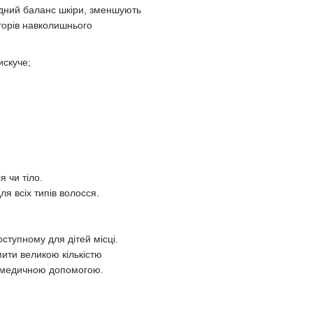
підний баланс шкіри, зменшують
кторів навколишнього
искуче;
я чи тіло.
ля всіх типів волосся.
ступному для дітей місці.
мити великою кількістю
а медичною допомогою.