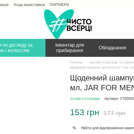
мація
Угода користувача
ПАРТНЕРИ
 по догляду за
Інвентар для
Обладнання
ою і волоссям
прибирання
Головна
Засоби по догляду за шкірою
Щоденний шампунь для волосся і тіла, т
Щоденний шампунь
мл, JAR FOR ME
готово к отправке
Артикул: УТ0000
153 грн
177 грн
Увійти
для відображення накоп
%