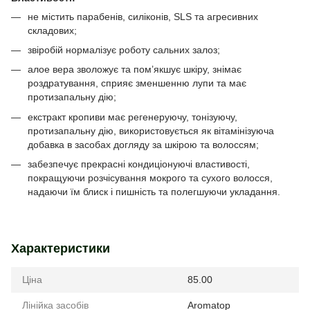
не містить парабенів, силіконів, SLS та агресивних
складових;
звіробій нормалізує роботу сальних залоз;
алое вера зволожує та пом’якшує шкіру, знімає
роздратування, сприяє зменшенню лупи та має
протизапальну дію;
екстракт кропиви має регенеруючу, тонізуючу,
протизапальну дію, використовується як вітамінізуюча
добавка в засобах догляду за шкірою та волоссям;
забезпечує прекрасні кондиціонуючі властивості,
покращуючи розчісування мокрого та сухого волосся,
надаючи їм блиск і пишність та полегшуючи укладання.
Характеристики
Ціна
85.00
Лінійка засобів
Aromatop