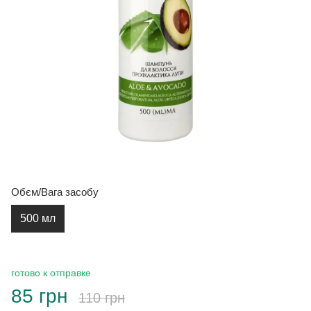
Обєм/Вага засобу
500 мл
готово к отправке
85 грн
110 грн