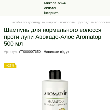
Засоби по догляду за шкірою і волоссям
Догляд за волосся
Шампунь для нормального волосся
проти лупи Авокадо-Алое Aromatop
500 мл
Артикул:
УТ000007650
Написати відгук
−23%