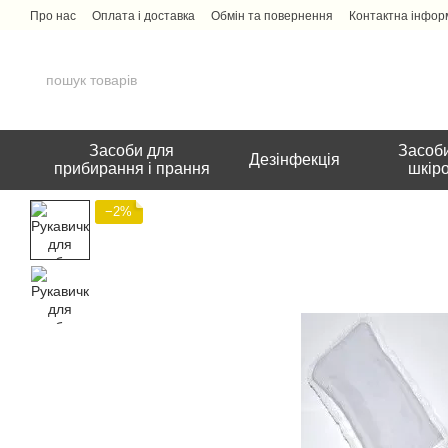
Перейти до основного контенту
Про нас
Оплата і доставка
Обмін та повернення
Контактна інфор
Засоби для
Засоби
Дезінфекція
прибирання і прання
шкір
−2%