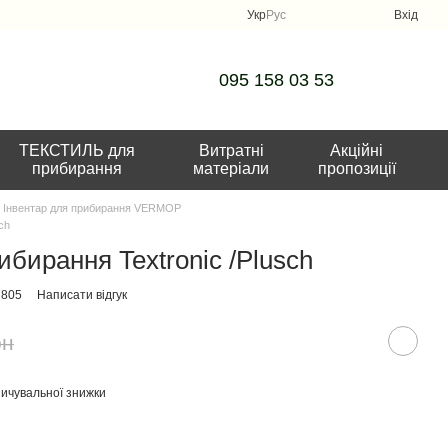
Укр
Рус
Вхід
095 158 03 53
ТЕКСТИЛЬ для
Витратні
Акційні
прибирання
матеріали
пропозиції
Інвентар для прибирання VERMOP
ch
бирання Textronic /Plusch
7805
Написати відгук
рн
ичувальної знижки