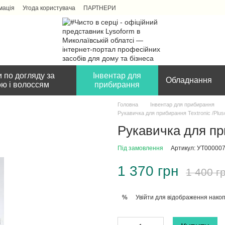
мація
Угода користувача
ПАРТНЕРИ
 по догляду за
Інвентар для
Обладнання
ою і волоссям
прибирання
Головна
Інвентар для прибирання
Рукавичка для прибирання Textronic /Plus
Рукавичка для при
Під замовлення
Артикул: УТ00000
1 370 грн
1 400 г
Увійти
для відображення накоп
%