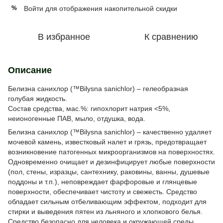
Войти
для отображения накопительной скидки
%
В избранное
К сравнению
Описание
Белизна санихлор (™Bilysna sanichlor) – гелеобразная
голубая жидкость.
Состав средства, мас.%: гипохлорит натрия <5%,
неионогенные ПАВ, мыло, отдушка, вода.
Белизна санихлор (™Bilysna sanichlor) – качественно удаляет
мочевой камень, известковый налет и грязь, предотвращает
возникновение патогенных микроорганизмов на поверхностях.
Одновременно очищает и дезинфицирует любые поверхности
(пол, стены, изразцы, сантехнику, раковины, ванны, душевые
поддоны и т.п.), неповреждает фарфоровые и глянцевые
поверхности, обеспечивает чистоту и свежесть. Средство
обладает сильным отбеливающим эффектом, подходит для
стирки и выведения пятен из льняного и хлопкового белья.
Средство безопасно для человека и окружающей среды.