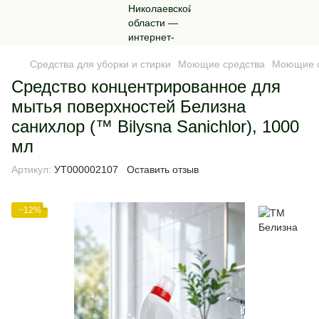
Средства для уборки и стирки
Моющие средства
Моющие с
Средство концентрированное для
мытья поверхностей Белизна
санихлор (™ Bilysna Sanichlor), 1000
мл
Артикул:
УТ000002107
Оставить отзыв
−12%