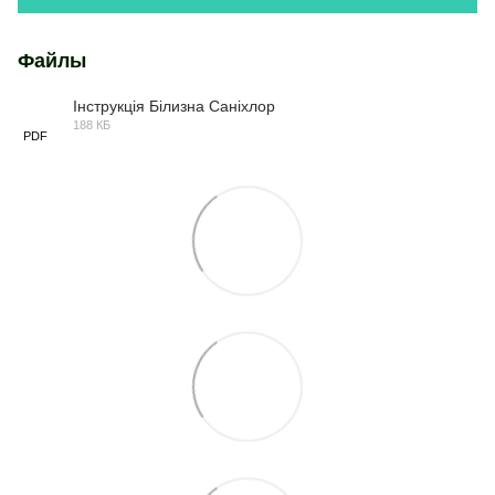
Файлы
Інструкція Білизна Саніхлор
188 КБ
PDF