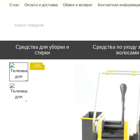
Перейти к основному контенту
О нас
Оплата и доставка
Обмен и возврат
Контактная информац
Средства для уборки и
Средства по уходу з
стирки
волосами
−2%