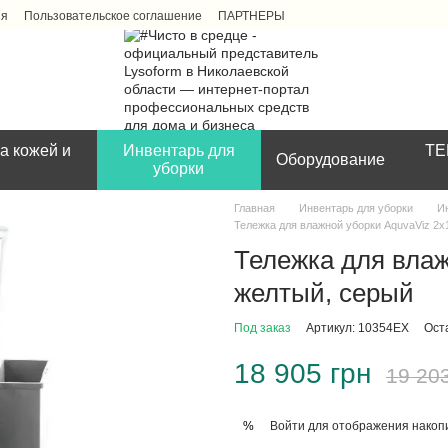
ия
Пользовательское соглашение
ПАРТНЕРЫ
а кожей и
Инвентарь для
ТЕ
Оборудование
уборки
Главная
Инвентарь для уборки
И
Тележка для влажной уборки AquvaViz 2x
Тележка для влаж
желтый, серый
Под заказ
Артикул: 10354ЕХ
Ост
18 905 грн
19 20
Войти
для отображения накопи
%