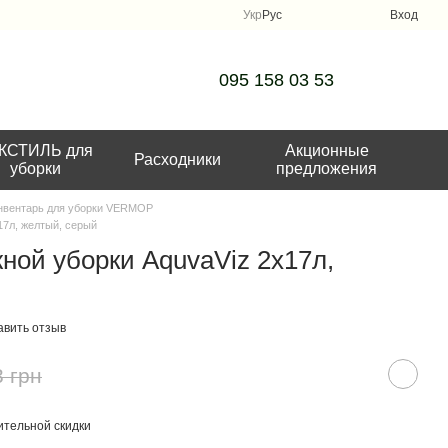
Укр
Рус
Вход
095 158 03 53
КСТИЛЬ для
Акционные
Расходники
уборки
предложения
нвентарь для уборки VERMOP
17л, желтый, серый
ной уборки AquvaViz 2x17л,
авить отзыв
3 грн
тельной скидки