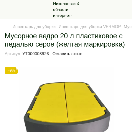
Инвентарь для уборки
Инвентарь для уборки VERMOP
Мус
Мусорное ведро 20 л пластиковое с
педалью серое (желтая маркировка)
Артикул:
УТ000003926
Оставить отзыв
−9%