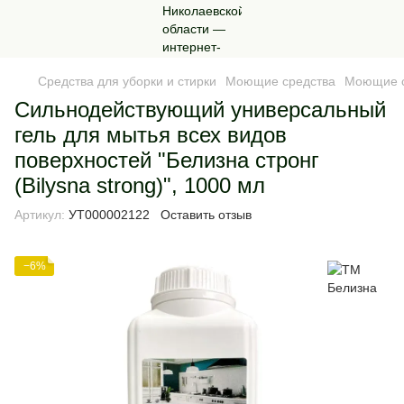
Средства для уборки и стирки
Моющие средства
Моющие с
Сильнодействующий универсальный
гель для мытья всех видов
поверхностей "Белизна стронг
(Bilysna strong)", 1000 мл
Артикул:
УТ000002122
Оставить отзыв
−6%