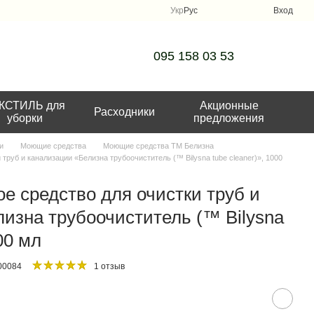
Укр
Рус
Вход
095 158 03 53
КСТИЛЬ для
Акционные
Расходники
уборки
предложения
и
Моющие средства
Моющие средства ТМ Белизна
руб и канализации «Белизна трубоочиститель (™ Bilysna tube cleaner)», 1000
 средство для очистки труб и
изна трубоочиститель (™ Bilysna
00 мл
00084
1 отзыв