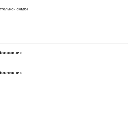
тельной скидки
убоочисник
убоочисник