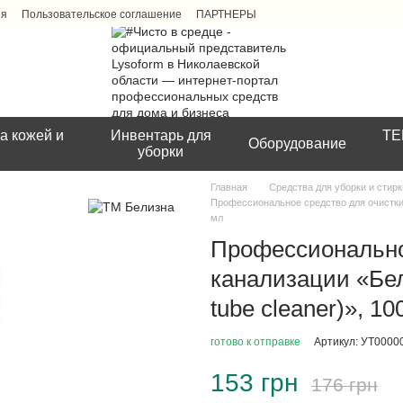
ия
Пользовательское соглашение
ПАРТНЕРЫ
а кожей и
Инвентарь для
ТЕ
Оборудование
уборки
Главная
Средства для уборки и стирк
Профессиональное средство для очистки т
мл
Профессиональное
канализации «Бел
tube cleaner)», 10
готово к отправке
Артикул: УТ0000
153 грн
176 грн