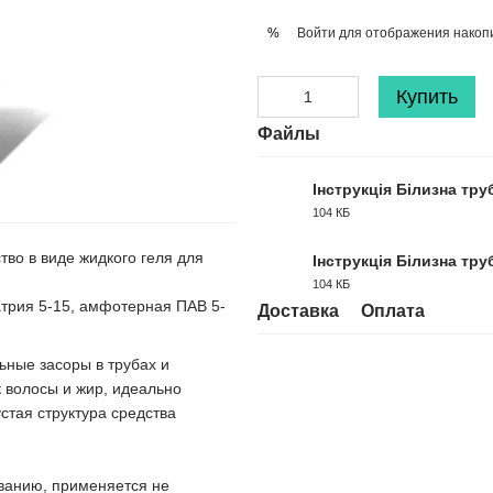
Войти
для отображения накопи
%
Купить
Файлы
Інструкція Білизна тр
104 КБ
PDF
ство в виде жидкого геля для
Інструкція Білизна тр
104 КБ
PDF
атрия 5-15, амфотерная ПАВ 5-
Доставка
Оплата
льные засоры в трубах и
к волосы и жир, идеально
стая структура средства
ованию, применяется не