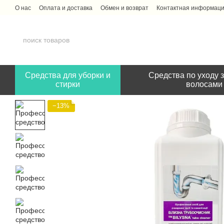
Перейти к основному контенту
О нас
Оплата и доставка
Обмен и возврат
Контактная информац
Средства для уборки и
Средства по уходу з
стирки
волосами
−13%