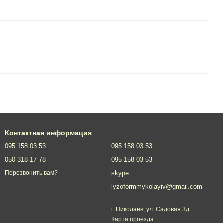
Контактная информация
095 158 03 53
095 158 03 53
050 318 17 78
095 158 03 53
skype
Перезвонить вам?
lyzoformmykolayiv@gmail.com
г. Николаев, ул. Садовая 3д
Карта проезда