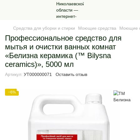
Средства для уборки и стирки
Моющие средства
Моющие с
Профессиональное средство для
мытья и очистки ванных комнат
«Белизна керамика (™ Bilysna
ceramics)», 5000 мл
Артикул:
УТ000000071
Оставить отзыв
−6%