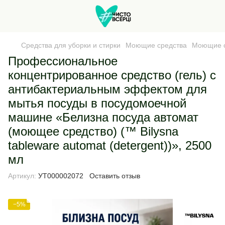
Средства для уборки и стирки
Моющие средства
Моющие с
Профессиональное
концентрированное средство (гель) с
антибактериальным эффектом для
мытья посуды в посудомоечной
машине «Белизна посуда автомат
(моющее средство) (™ Bilysna
tableware automat (detergent))», 2500
мл
Артикул:
УТ000002072
Оставить отзыв
−5%