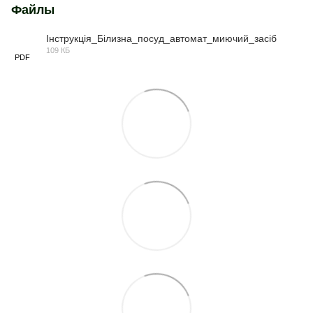
Файлы
Інструкція_Білизна_посуд_автомат_миючий_засіб
109 КБ
PDF