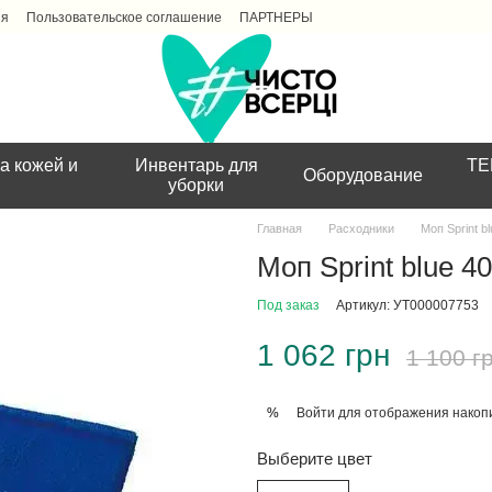
ия
Пользовательское соглашение
ПАРТНЕРЫ
а кожей и
Инвентарь для
ТЕ
Оборудование
уборки
Главная
Расходники
Моп Sprint b
Моп Sprint blue 4
Под заказ
Артикул: УТ000007753
1 062 грн
1 100 г
Войти
для отображения накопи
%
Выберите цвет