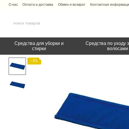
Перейти к основному контенту
О нас
Оплата и доставка
Обмен и возврат
Контактная информац
Средства для уборки и
Средства по уходу з
стирки
волосами
−3%