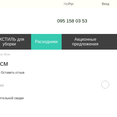
Укр
Рус
Вход
095 158 03 53
КСТИЛЬ для
Акционные
Расходники
уборки
предложения
lue 40см
0см
Оставить отзыв
рн
тельной скидки