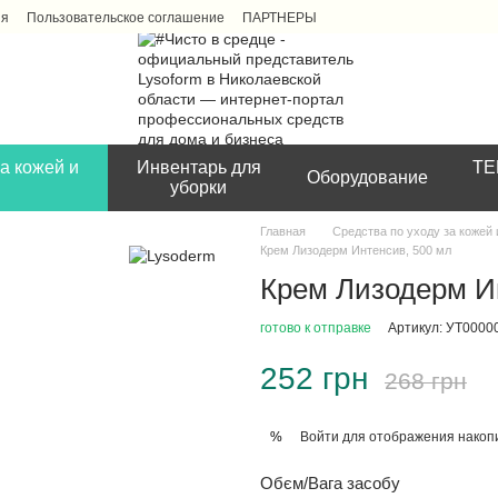
ия
Пользовательское соглашение
ПАРТНЕРЫ
а кожей и
Инвентарь для
ТЕ
Оборудование
уборки
Главная
Средства по уходу за кожей
Крем Лизодерм Интенсив, 500 мл
Крем Лизодерм И
готово к отправке
Артикул: УТ0000
252 грн
268 грн
Войти
для отображения накопи
%
Обєм/Вага засобу