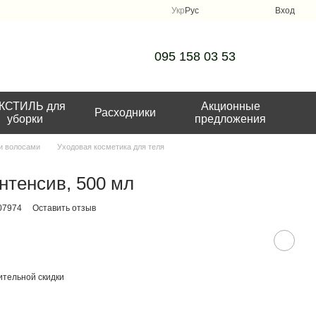
Укр
Рус
Вход
095 158 03 53
КСТИЛЬ для
Акционные
Расходники
уборки
предложения
 и волосами
Уходовая косметика для теля
нтенсив, 500 мл
07974
Оставить отзыв
тельной скидки