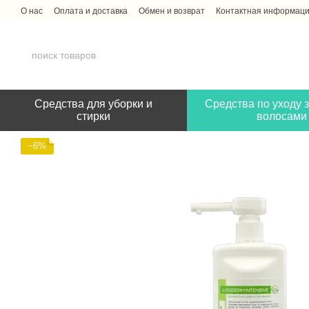
Перейти к основному контенту
О нас
Оплата и доставка
Обмен и возврат
Контактная информац
Средства для уборки и
Средства по уходу з
стирки
волосами
−6%