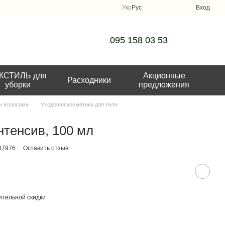
Укр
Рус
Вход
095 158 03 53
КСТИЛЬ для
Акционные
Расходники
уборки
предложения
 и волосами
Уходовая косметика для теля
тенсив, 100 мл
07976
Оставить отзыв
тельной скидки