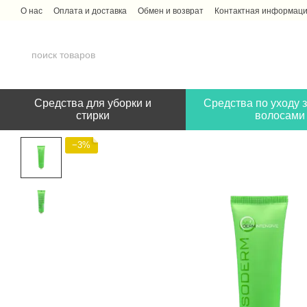
Перейти к основному контенту
О нас
Оплата и доставка
Обмен и возврат
Контактная информац
Средства для уборки и
Средства по уходу з
стирки
волосами
−3%