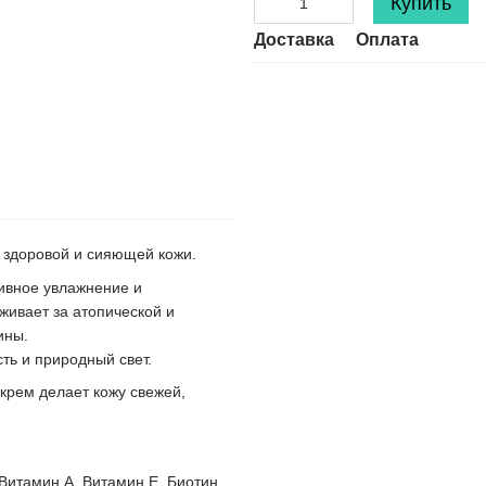
Купить
Доставка
Оплата
 здоровой и сияющей кожи.
ивное увлажнение и
живает за атопической и
ины.
сть и природный свет.
крем делает кожу свежей,
Витамин А, Витамин Е, Биотин.