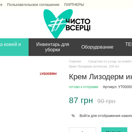
ия
Пользовательское соглашение
ПАРТНЕРЫ
а кожей и
Инвентарь для
ТЕ
Оборудование
уборки
Главная
Средства по уходу за кожей
Крем Лизодерм интенсив, 100 мл
Крем Лизодерм ин
готово к отправке
Артикул: УТ0000
87 грн
90 грн
Войти
для отображения накопи
%