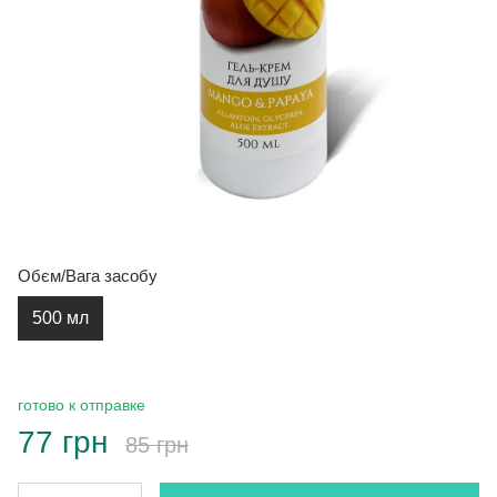
Обєм/Вага засобу
500 мл
готово к отправке
77 грн
85 грн