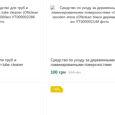
ля труб и
Средство по уходу за деревянными
 tube cleaner
ламинированными поверхностями
итель)» 5000мл
«ONclean wooden shine (ONclean бл
100 грн
104 грн
дерева)», 250 мл
−6%