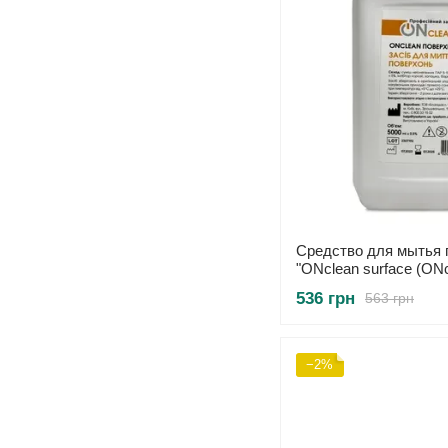
Средство для мытья 
"ONсlean surface (ON
5000мл
536 грн
563 грн
−2%