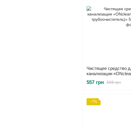
Чистящее средство д
канализации «ONсlean
(ONсlean трубоочист
557 грн
569 грн
−7%