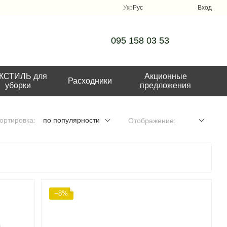
Укр
Рус
Вход
095 158 03 53
КСТИЛЬ для
Акционные
Расходники
уборки
предложения
ортировка:
по популярности
Отображение:
−8%