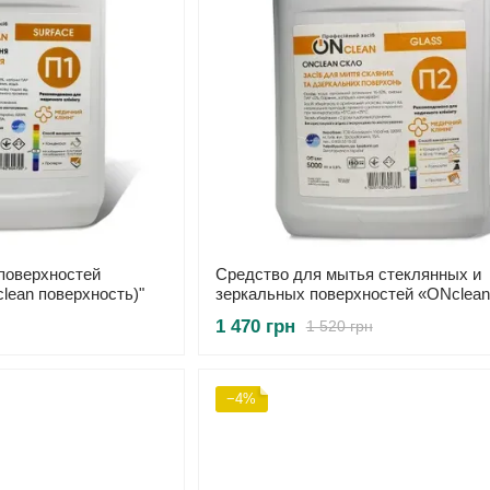
поверхностей
Средство для мытья стеклянных и
сlean поверхность)"
зеркальных поверхностей «ONсlean
(ONсlean стекло)» 5000 мл
1 470 грн
1 520 грн
−4%