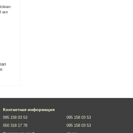
ean
мл
Контактная информация
095 158 03 53
095 158 03 53
050 318 17 78
095 158 03 53