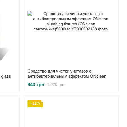
Средство для чистки унитазов с
 glass
антибактериальным эффектом ONсlean
plumbing fixtures (ONсlean
940 грн
1 020 грн
сантехника)5000мл
−11%