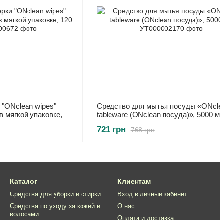
"ONclean wipes"
Средство для мытья посуды «ONcl
в мягкой упаковке,
tableware (ONclean посуда)», 5000 
721 грн
768 грн
Каталог
Клиентам
Средства для уборки и стирки
Вход в личный кабинет
Средства по уходу за кожей и
О нас
волосами
Оплата и доставка