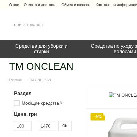
Перейти к основному контенту
О нас
Оплата и доставка
Обмен и возврат
Контактная информац
Средства для уборки и
Средства по уходу з
стирки
волосами
ТМ ONCLEAN
Главная
ТМ ONCLEAN
Раздел
8
Моющие средства
Цена, грн
−5%
От Цена, грн
До Цена, грн
OK