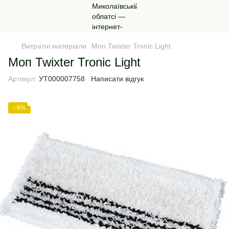
Витратні матеріали
Моп Twixter Tronic Light
Моп Twixter Tronic Light
Артикул:
УТ000007758
Написати відгук
−6%