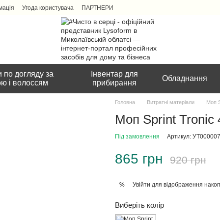
мація
Угода користувача
ПАРТНЕРИ
 по догляду за
Інвентар для
Обладнання
ою і волоссям
прибирання
Головна
Витратні матеріали
Моп S
Моп Sprint Tronic
Під замовлення
Артикул: УТ00000
865 грн
920 грн
Увійти
для відображення накоп
%
Виберіть колір