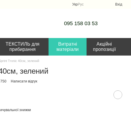
Укр
Рус
Вхід
095 158 03 53
ТЕКСТИЛЬ для
Витратні
Акційні
прибирання
матеріали
пропозиції
print Tronic 40см, зелений
 40см, зелений
7750
Написати відгук
ичувальної знижки