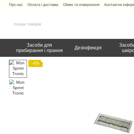
Перейти до основного контенту
Про нас
Оплата і доставка
Обмін та повернення
Контактна інфор
Засоби для
Засоби
Дезінфекція
прибирання і прання
шкір
−6%