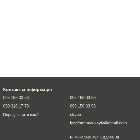
Контактна інформація
095 158 03 53
095 158 03 53
050 318 17 78
095 158 03 53
skype
Передзвонити вам?
lyzoformmykolayiv@gmail.com
м. Миколаїв, вул. Садова 3д