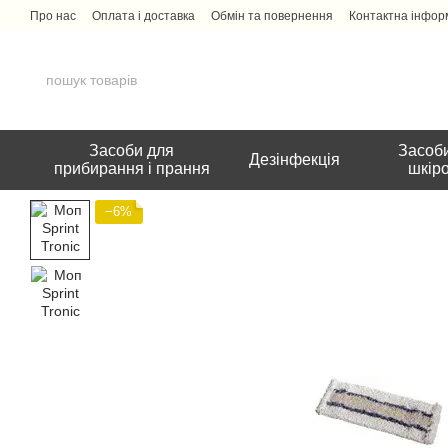
Перейти до основного контенту
Про нас
Оплата і доставка
Обмін та повернення
Контактна інфор
Засоби для
Засоби
Дезінфекція
прибирання і прання
шкір
−6%