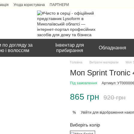
мація
Угода користувача
ПАРТНЕРИ
 по догляду за
Інвентар для
Обладнання
ою і волоссям
прибирання
Головна
Витратні матеріали
Моп S
Моп Sprint Tronic
Під замовлення
Артикул: УТ00000
865 грн
920 грн
Увійти
для відображення накоп
%
Виберіть колір