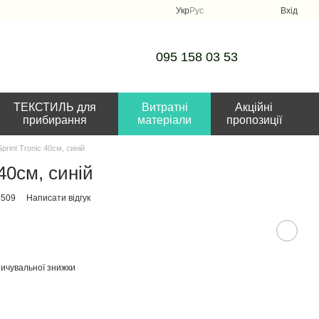
Укр
Рус
Вхід
095 158 03 53
ТЕКСТИЛЬ для
Витратні
Акційні
прибирання
матеріали
пропозиції
print Tronic 40см, синій
 40см, синій
6509
Написати відгук
ичувальної знижки