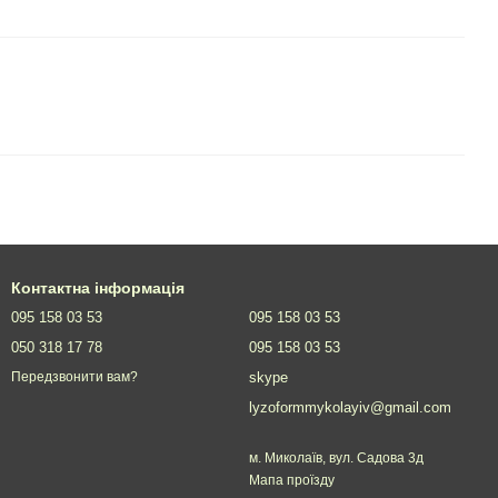
Контактна інформація
095 158 03 53
095 158 03 53
050 318 17 78
095 158 03 53
skype
Передзвонити вам?
lyzoformmykolayiv@gmail.com
м. Миколаїв, вул. Садова 3д
Мапа проїзду