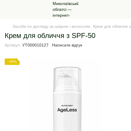
Засоби по догляду за шкірою і волоссям
Крем для обличчя 
Крем для обличчя з SPF-50
Артикул:
УТ000010127
Написати відгук
−35%