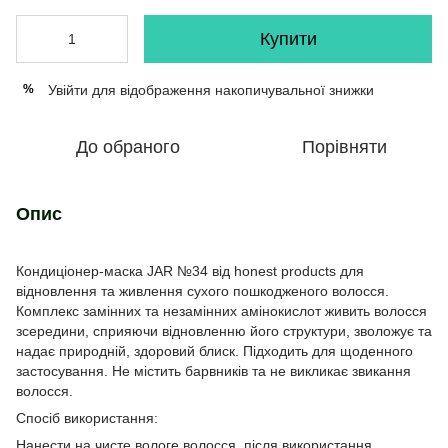
Купити
Увійти
для відображення накопичувальної знижки
%
До обраного
Порівняти
Опис
Кондиціонер-маска JAR №34 від honest products для
відновлення та живлення сухого пошкодженого волосся.
Комплекс замінних та незамінних амінокислот живить волосся
зсередини, сприяючи відновленню його структури, зволожує та
надає природній, здоровий блиск. Підходить для щоденного
застосування. Не містить барвників та не викликає звикання
волосся.
Спосіб використання:
Нанести на чисте вологе волосся, після використання